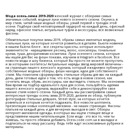
Мода осень-зима 2019-2020
женский журнал с обзорами самых
значимых событий, модные луки нового осеннего сезона. Окунись в
мир стиля, читай наши модные обзоры, узнай первой о трендах этой
осени. Подбери свой неповторимый гардероб на каждый день, офисный
наряд, офисное платье, актуальные туфли и аксессуары, все возможные
фасоны.
Обязательные покупки зимы 2019, образы самых именитых модниц,
стильные луки, на которые хочется ровняться в деталях. Бьюти новинки
в нашем бьюти-блоге - все секреты красоты, которые используют
знаменитости - наращивание ресниц, волос, консилеры, тональные
крема, туши, декоративная косметика. Луки осеннего сезона, которые
мы ищем для Вас на фешн показах, изучаем в Intagram и facebook. Все
новости моды и шоу бизнеса, которые Вы просто не можете пропустить
и за которыми охотитесь! Актуальные наряды звезд мировой величины -
на страницах нашего женского журнала, который ежедневно публикует
собственные модные обзоры, фешн находки, идеи для собственного
стиля. Мы помогаем сформировать стильные образы для вас на каждый
день, даем готовые идеи о том, что есть мода в новом сезоне, как
сочетать вещи, обувь, аксессуары, как выглядеть стильно. Мы экономим
Вам время на подбор идеального лука для осени, пользуйтесь идеями
нашего женского журнала, выражайте себя и демонстрируйте свое
знание стиля нового сезона. Каждый день мы рассматриваем самые
интересные тренды осень-зима 2019-2020, делаем их обзор, публикуем
фотографии стильных девушек, Street style, на которых хочется
ровняться и которым хочется подражать. Все новости шоппинга,
презентации новых коллекций магазина - на наших страницах. Фасоны
платьев на каждый день и для вечерних выходов в свет. Обзоры
интернет-магазинов одежды, в которых мы ищем стоящие вещи и
представляем нашим читательницам. Если мода - это все то, чем ты
живешь, ты просто обязана добавить Dress-code.com.ua в закладки и
подписаться на нашу рассылку. Ведь тебя ждут эксклюзивные рубрики и
материалы.