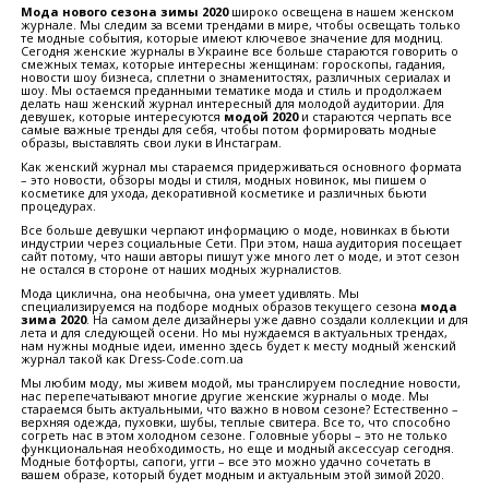
Мода нового сезона зимы 2020
широко освещена в нашем женском
журнале. Мы следим за всеми трендами в мире, чтобы освещать только
те модные события, которые имеют ключевое значение для модниц.
Сегодня женские журналы в Украине все больше стараются говорить о
смежных темах, которые интересны женщинам: гороскопы, гадания,
новости шоу бизнеса, сплетни о знаменитостях, различных сериалах и
шоу. Мы остаемся преданными тематике мода и стиль и продолжаем
делать наш женский журнал интересный для молодой аудитории. Для
девушек, которые интересуются
модой 2020
и стараются черпать все
самые важные тренды для себя, чтобы потом формировать модные
образы, выставлять свои луки в Инстаграм.
Как женский журнал мы стараемся придерживаться основного формата
– это новости, обзоры моды и стиля, модных новинок, мы пишем о
косметике для ухода, декоративной косметике и различных бьюти
процедурах.
Все больше девушки черпают информацию о моде, новинках в бьюти
индустрии через социальные Сети. При этом, наша аудитория посещает
сайт потому, что наши авторы пишут уже много лет о моде, и этот сезон
не остался в стороне от наших модных журналистов.
Мода циклична, она необычна, она умеет удивлять. Мы
специализируемся на подборе модных образов текущего сезона
мода
зима 2020
. На самом деле дизайнеры уже давно создали коллекции и для
лета и для следующей осени. Но мы нуждаемся в актуальных трендах,
нам нужны модные идеи, именно здесь будет к месту модный женский
журнал такой как
Dress
-
Code
.
com
.
ua
Мы любим моду, мы живем модой, мы транслируем последние новости,
нас перепечатывают многие другие женские журналы о моде. Мы
стараемся быть актуальными, что важно в новом сезоне? Естественно –
верхняя одежда, пуховки, шубы, теплые свитера. Все то, что способно
согреть нас в этом холодном сезоне. Головные уборы – это не только
функциональная необходимость, но еще и модный аксессуар сегодня.
Модные ботфорты, сапоги, угги – все это можно удачно сочетать в
вашем образе, который будет модным и актуальным этой зимой 2020.