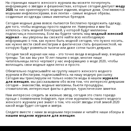
На страницах нашего женского журнала вы можете почерпнуть
информацию о звездах и фешионистках, которые сегодня диктуют
моду
2020
, на них ориентируютс модные издания, модные дома. Они являются
модными инфлюенсерами, в их лентах – самые модные образы,
созданные из одежды самых именитых брендов.
Сегодня модные дома вовсю пытаются бесплатно предложить одежду,
для того, чтобы модницы просто надели ее. Наверняка и вам бы
хотелось стать модной блогершей, у которой будут миллионы
подписчиц и поклонниц. Если вы будете читать наш
модный женский
журнал
– мы уверены вы сможете найти всю необходимую
информацию о том, как нужно быть модной сегодня, что нужно носить,
как нужно вести свой инстаграм и фактически стать фешионисткой, на
которую будут ровняться тысячи или даже сотни тысяч девушек.
Сегодня такой журнал как наш – это точно входа в модный мир, в модные
тренды. Так как мы уже 10 лет пишем о моде, многие наши
читательницы легко черпают у нас информацию о моде 2020, чтобы
воплощать свои модные идеи легко и просто.
Обязательно подписывайте на группу нашего женского модного
журнала в Инстаграм, подписывайтесь на нашу модную рассылку.
Сегодня мы транслируем не только новости моды в нашем
журнале
для женщин
, мы рассказываем обо всем том, что интересно девушкам
сегодня – знакомства, модные магазины, бьюти процедуры,
стоматология, интересные факты о декоре, туристические заметки.
Нам интересно следить за жизнью звезд, сегодня это стало гораздо
проще с появлением
Instagram
, при этом журналисты нашего модного
женского журнала уже знают о том, что носят звезды этой зимой 2020
какой мода будет сегодня и завтра.
Следите вместе с нами за модными персонами и читайте наши обзоры в
нашем модном журнале для женщин
.