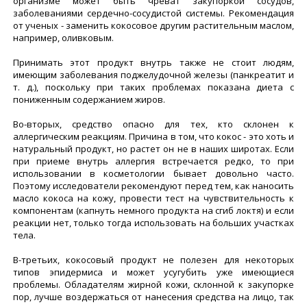
организме может быть чреват закупоркой сосудов,
заболеваниями сердечно-сосудистой системы. Рекомендация
от ученых - заменить кокосовое другим растительным маслом,
например, оливковым.
Принимать этот продукт внутрь также не стоит людям,
имеющим заболевания поджелудочной железы (панкреатит и
т. д.), поскольку при таких проблемах показана диета с
пониженным содержанием жиров.
Во-вторых, средство опасно для тех, кто склонен к
аллергическим реакциям. Причина в том, что кокос - это хоть и
натуральный продукт, но растет он не в наших широтах. Если
при приеме внутрь аллергия встречается редко, то при
использовании в косметологии бывает довольно часто.
Поэтому исследователи рекомендуют перед тем, как наносить
масло кокоса на кожу, провести тест на чувствительность к
компонентам (капнуть немного продукта на сгиб локтя) и если
реакции нет, только тогда использовать на больших участках
тела.
В-третьих, кокосовый продукт не полезен для некоторых
типов эпидермиса и может усугубить уже имеющиеся
проблемы. Обладателям жирной кожи, склонной к закупорке
пор, лучше воздержаться от нанесения средства на лицо, так