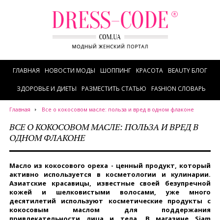
ГЛАВНАЯ
НОВОСТИ МОДЫ
ШОППИНГ
КРАСОТА
BEAUTY БЛОГ
ЗДОРОВЬЕ И ДИЕТЫ
РАЗМЕСТИТЬ СТАТЬЮ
FASHION СЛОВАРЬ
Главная
Все о кокосовом масле: польза и вред в одном флаконе
ВСЕ О КОКОСОВОМ МАСЛЕ: ПОЛЬЗА И ВРЕД В
ОДНОМ ФЛАКОНЕ
Масло из кокосового ореха - ценный продукт, который
активно используется в косметологии и кулинарии.
Азиатские красавицы, известные своей безупречной
кожей и шелковистыми волосами, уже много
десятилетий используют косметические продукты с
кокосовым маслом для поддержания
привлекательности лица и тела. В магазине Siam