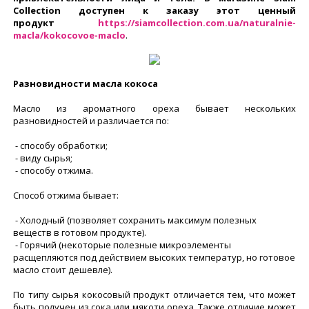
Collection доступен к заказу этот ценный
продукт
https://siamcollection.com.ua/naturalnie-
macla/kokocovoe-maclo
.
Разновидности масла кокоса
Масло из ароматного ореха бывает нескольких
разновидностей и различается по:
- способу обработки;
- виду сырья;
- способу отжима.
Способ отжима бывает:
- Холодный (позволяет сохранить максимум полезных
веществ в готовом продукте).
- Горячий (некоторые полезные микроэлементы
расщепляются под действием высоких температур, но готовое
масло стоит дешевле).
По типу сырья кокосовый продукт отличается тем, что может
быть получен из сока или мякоти ореха. Также отличие может