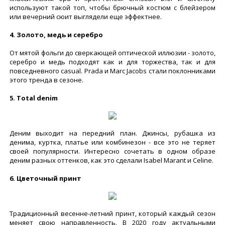
используют такой топ, чтобы брючный костюм с блейзером
или вечерний сюит выглядели еще эффектнее.
4. Золото, медь и серебро
От мятой фольги до сверкающей оптической иллюзии - золото,
серебро и медь подходят как и для торжества, так и для
повседневного casual. Prada и Marc Jacobs стали поклонниками
этого тренда в сезоне.
5. Total denim
Деним выходит на передний план. Джинсы, рубашка из
денима, куртка, платье или комбинезон - все это не теряет
своей популярности. Интересно сочетать в одном образе
деним разных оттенков, как это сделали Isabel Marant и Celine.
6. Цветочный принт
Традиционный весенне-летний принт, который каждый сезон
меняет свою направленность. В 2020 году актуальными