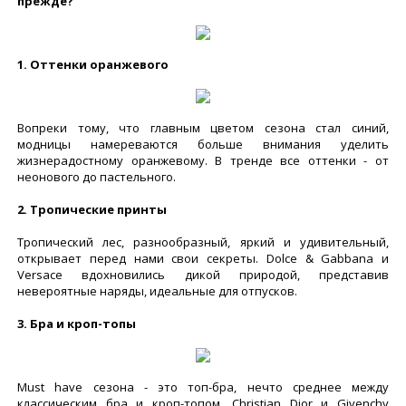
прежде?
1. Оттенки оранжевого
Вопреки тому, что главным цветом сезона стал синий,
модницы намереваются больше внимания уделить
жизнерадостному оранжевому. В тренде все оттенки - от
неонового до пастельного.
2. Тропические принты
Тропический лес, разнообразный, яркий и удивительный,
открывает перед нами свои секреты. Dolce & Gabbana и
Versace вдохновились дикой природой, представив
невероятные наряды, идеальные для отпусков.
3. Бра и кроп-топы
Must have сезона - это топ-бра, нечто среднее между
классическим бра и кроп-топом. Christian Dior и Givenchy