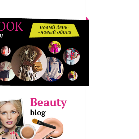
OOK
новый день-
-новый образ
Я