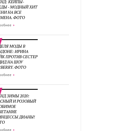
ЕНД: КЕЙПЫ-
ЕДЫ - МОДНЫЙ ХИТ
ЕНИ НА ВСЕ
ЕМЕНА. ФОТО
робнее
ДЕЛЯ МОДЫ В
НДОНЕ: ИРИНА
ЙК ПРОТИВ СЕСТЕР
ДИД НА ШОУ
RBERRY. ФОТО
робнее
НД ЗИМЫ 2020:
АСНЫЙ И РОЗОВЫЙ
ЛЮБИМОЕ
ЧЕТАНИЕ
ИНЦЕССЫ ДИАНЫ!
ТО
робнее