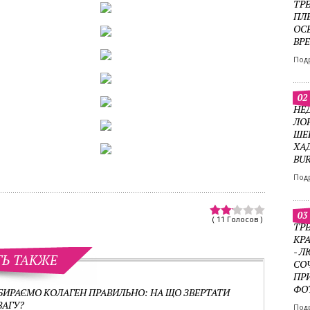
ТР
ПЛ
ОС
ВР
Под
02
НЕ
ЛО
ШЕ
ХА
BU
Под
03
( 11 Голосов )
ТРЕ
КР
- 
ТЬ ТАКЖЕ
СО
ПР
ФО
БИРАЄМО КОЛАГЕН ПРАВИЛЬНО: НА ЩО ЗВЕРТАТИ
ВАГУ?
Под