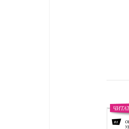
ЧИТА
О
01
У