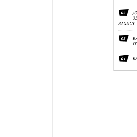
Д
02
З
ЗАХИСТ
К
03
О
К
04