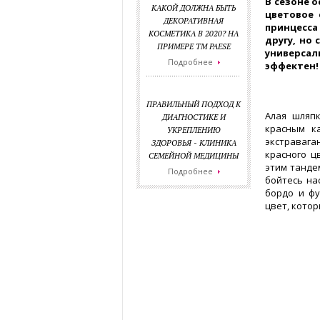
В сезоне о
КАКОЙ ДОЛЖНА БЫТЬ
цветовое 
ДЕКОРАТИВНАЯ
принцесса 
КОСМЕТИКА В 2020? НА
другу, но
ПРИМЕРЕ ТМ PAESE
универса
Подробнее
эффектен
ПРАВИЛЬНЫЙ ПОДХОД К
Алая шляп
ДИАГНОСТИКЕ И
красным к
УКРЕПЛЕНИЮ
экстравага
ЗДОРОВЬЯ - КЛИНИКА
красного ц
СЕМЕЙНОЙ МЕДИЦИНЫ
этим танде
Подробнее
бойтесь на
бордо и фу
цвет, котор