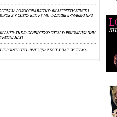
ОГЛЯД ЗА ВОЛОССЯМ ВЛІТКУ: ЯК ЗБЕРЕГТИ БЛИСК І
ДОРОВ’Я У СПЕКУ ВЛІТКУ МИ ЧАСТІШЕ ДУМАЄМО ПРО
L
ДН
АК ВЫБРАТЬ КЛАССИЧЕСКУЮ ГИТАРУ: РЕКОМЕНДАЦИИ
Т PATINAHATI
ЛУБ POINTLOTO - ВЫГОДНАЯ БОНУСНАЯ СИСТЕМА