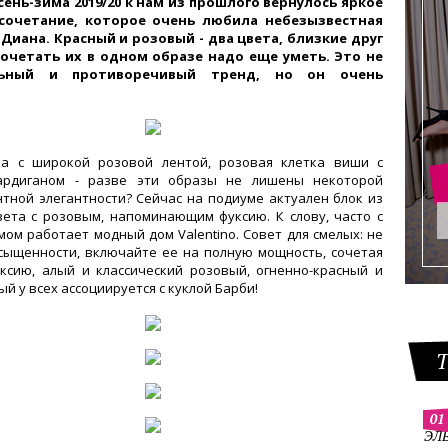
сень-зима 2019/20 к нам из прошлого вернулось яркое
сочетание, которое очень любила небезызвестная
Диана. Красный и розовый - два цвета, близкие друг
 сочетать их в одном образе надо еще уметь. Это не
льный и противоречивый тренд, но он очень
!
ка с широкой розовой лентой, розовая клетка виши с
ардиганом - разве эти образы не лишены некоторой
нтной элегантности? Сейчас на подиуме актуален блок из
вета с розовым, напоминающим фуксию. К слову, часто с
мом работает модный дом Valentino. Совет для смелых: не
сыщенности, включайте ее на полную мощность, сочетая
ксию, алый и классический розовый, огненно-красный и
ый у всех ассоциируется с куклой Барби!
01
ЭЛ