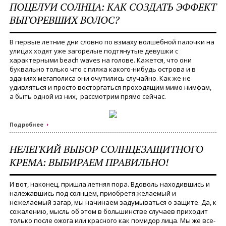
ПОЦЕЛУИ СОЛНЦА: КАК СОЗДАТЬ ЭФФЕКТ
ВЫГОРЕВШИХ ВОЛОС?
В первые летние дни словно по взмаху волшебной палочки на
улицах ходят уже загорелые подтянутые девушки с
характерными beach waves на голове. Кажется, что они
буквально только что с пляжа какого-нибудь острова и в
зданиях мегаполиса они очутились случайно. Как же не
удивляться и просто восторгаться проходящим мимо нимфам,
а быть одной из них, рассмотрим прямо сейчас.
Подробнее
НЕЛЕГКИЙ ВЫБОР СОЛНЦЕЗАЩИТНОГО
КРЕМА: ВЫБИРАЕМ ПРАВИЛЬНО!
И вот, наконец, пришла летняя пора. Вдоволь находившись и
належавшись под солнцем, приобретя желаемый и
нежелаемый загар, мы начинаем задумываться о защите. Да, к
сожалению, мысль об этом в большинстве случаев приходит
только после ожога или красного как помидор лица. Мы же все-