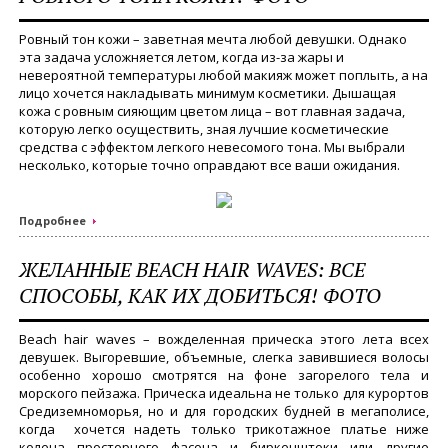
Ровный тон кожи – заветная мечта любой девушки. Однако
эта задача усложняется летом, когда из-за жары и
невероятной температуры любой макияж может поплыть, а на
лицо хочется накладывать минимум косметики. Дышащая
кожа с ровным сияющим цветом лица – вот главная задача,
которую легко осуществить, зная лучшие косметические
средства с эффектом легкого невесомого тона. Мы выбрали
несколько, которые точно оправдают все ваши ожидания.
Подробнее
ЖЕЛАННЫЕ BEACH HAIR WAVES: ВСЕ
СПОСОБЫ, КАК ИХ ДОБИТЬСЯ! ФОТО
Beach hair waves – вожделенная прическа этого лета всех
девушек. Выгоревшие, объемные, слегка завившиеся волосы
особенно хорошо смотрятся на фоне загорелого тела и
морского пейзажа. Прическа идеальна не только для курортов
Средиземноморья, но и для городских будней в мегаполисе,
когда хочется надеть только трикотажное платье ниже
колена просторного фасона и биркенштоки или другие