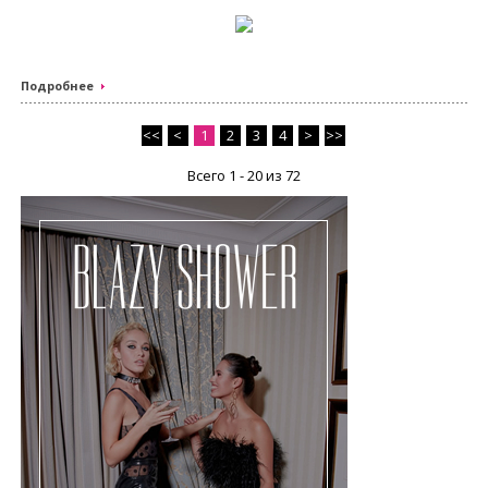
Подробнее
<<
<
1
2
3
4
>
>>
Всего 1 - 20 из 72