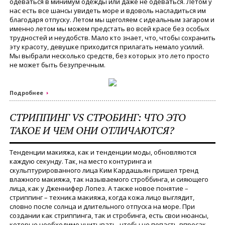
одеваться в минимум одежды или даже не одеваться. Летом у
нас есть все шансы увидеть море и вдоволь насладиться им
благодаря отпуску. Летом мы щеголяем с идеальным загаром и
именно летом мы можем предстать во всей красе без особых
трудностей и неудобств. Мало кто знает, что, чтобы сохранить
эту красоту, девушке приходится прилагать немало усилий.
Мы выбрали несколько средств, без которых это лето просто
не может быть безупречным.
Подробнее
СТРИППИНГ VS СТРОБИНГ: ЧТО ЭТО
ТАКОЕ И ЧЕМ ОНИ ОТЛИЧАЮТСЯ?
Тенденции макияжа, как и тенденции моды, обновляются
каждую секунду. Так, на место контуринга и
скульптурированного лица Ким Кардашьян пришел тренд
влажного макияжа, так называемого строббинга, и сияющего
лица, как у Дженнифер Лопез. А также новое понятие –
стриппинг – техника макияжа, когда кожа лицо выглядит,
словно после солнца и длительного отпуска на море. При
создании как стриппинга, так и стробинга, есть свои нюансы,
которые необходимо учитывать, чтобы не попасть впросак.