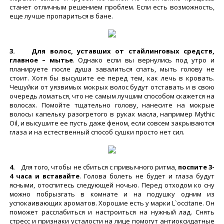
станет отличным решением проблем. Если есть возможность,
еще лучше пропариться в бане.
3. Для волос, уставших от стайлинговых средств,
главное – мытье
. Однако если вы вернулись под утро и
планируете после душа завалиться спать, мыть голову не
стоит. Хотя бы высушите ее перед тем, как лечь в кровать.
Чешуйки от уязвимых мокрых волос будут отставать и в свою
очередь ломаться, что не самым лучшим способом скажется на
волосах. Помойте тщательно голову, нанесите на мокрые
волосы капельку разогретого в руках масла, например Mythic
Oil, и высушите ее пусть даже феном, если совсем закрываются
глаза и на естественный способ сушки просто нет сил.
4.
Для того, чтобы не сбиться с привычного ритма,
поспите 3-
4 часа и вставайте
. Голова болеть не будет и глаза будут
ясными, отоспитесь следующей ночью. Перед отходом ко сну
можно побрызгать в комнате и на подушку одним из
успокаивающих ароматов. Хорошие есть у марки L`occitane. Он
поможет расслабиться и настроиться на нужный лад. Снять
стресс и признаки усталости на лице помогут антиоксидатные