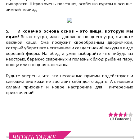
сыворотки. Штука очень полезная, особенно курсом в осенне-
зимний период.
5. И конечно основа основ – это пища, которую мы
едим!
Встав с утра, или с довольно позднего утра, сьешьте
овсяной каши. Она послужит своеобразным дворничком,
который уберет все негативное и создаст некий вакуум в виде
хорошей флоры. На обед и ужин выбирайте что-нибудь из
неострых, бережно сваренных и полезных блюд: рыба на пару,
овощи или овощная запеканка.
Будьте уверены, что эти несложные приемы подействуют и
сияющий вид кожи не заставит себя долго ждать. А с новыми
силами приходит и новое настроение для интересных
приключений!
( 3 Голосов )
ЧИТАТЬ ТАКЖЕ