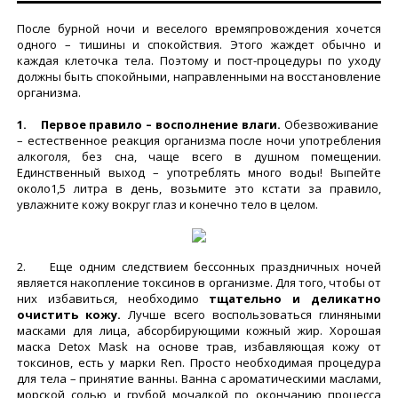
После бурной ночи и веселого времяпровождения хочется
одного – тишины и спокойствия. Этого жаждет обычно и
каждая клеточка тела. Поэтому и пост-процедуры по уходу
должны быть спокойными, направленными на восстановление
организма.
1. Первое правило – восполнение влаги.
Обезвоживание
– естественное реакция организма после ночи употребления
алкоголя, без сна, чаще всего в душном помещении.
Единственный выход – употреблять много воды! Выпейте
около1,5 литра в день, возьмите это кстати за правило,
увлажните кожу вокруг глаз и конечно тело в целом.
2. Еще одним следствием бессонных праздничных ночей
является накопление токсинов в организме. Для того, чтобы от
них избавиться, необходимо
тщательно и деликатно
очистить кожу.
Лучше всего воспользоваться глиняными
масками для лица, абсорбирующими кожный жир. Хорошая
маска Detox Mask на основе трав, избавляющая кожу от
токсинов, есть у марки Ren. Просто необходимая процедура
для тела – принятие ванны. Ванна с ароматическими маслами,
морской солью и грубой мочалкой по окончанию процесса