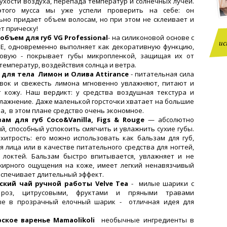
сухости воздуха, перепада температур и солнечных лучей.
этого мусса мы уже успели проверить на себе: он
ьно придает объем волосам, но при этом не склеивает и
т прическу!
 объем для губ VG Professional
- на силиконовой основе с
ис
Е, одновременно выполняет как декоративную функцию,
довую - покрывает губы микропленкой, защищая их от
температур, воздействия солнца и ветра.
 для тела Лимон и Олива Attirance
- питательная сила
вок и свежесть лимона мгновенно увлажняют, питают и
 кожу. Наш вердикт: у средства воздушная текстура и
лажнение. Даже маленькой горсточки хватает на большие
а, в этом плане средство очень экономное.
ам для губ Coco&Vanilla, Figs & Rouge
— абсолютно
й, способный успокоить смягчить и увлажнить сухие губы.
хитрость: его можно использовать как бальзам для губ,
я лица или в качестве питательного средства для ногтей,
 локтей. Бальзам быстро впитывается, увлажняет и не
жирного ощущения на коже, имеет легкий ненавязчивый
еспечивает длительный эффект.
ский чай ручной работы Velve Tea
- милые шарики с
 роз, цитрусовыми, фруктами и пряными травами
ые в прозрачный елочный шарик - отличная идея для
ское варенье Mamaolikoli
необычные ингредиенты в