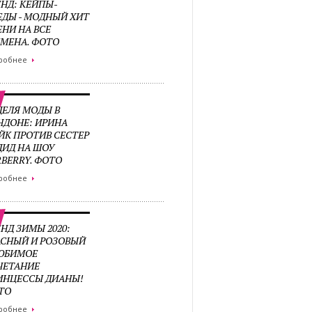
ЕНД: КЕЙПЫ-
ЕДЫ - МОДНЫЙ ХИТ
ЕНИ НА ВСЕ
ЕМЕНА. ФОТО
робнее
ДЕЛЯ МОДЫ В
НДОНЕ: ИРИНА
ЙК ПРОТИВ СЕСТЕР
ДИД НА ШОУ
RBERRY. ФОТО
робнее
НД ЗИМЫ 2020:
АСНЫЙ И РОЗОВЫЙ
ЛЮБИМОЕ
ЧЕТАНИЕ
ИНЦЕССЫ ДИАНЫ!
ТО
робнее