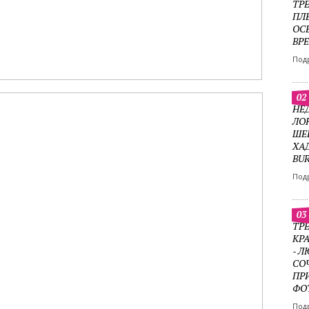
ТР
ПЛ
ОС
ВР
Под
02
НЕ
ЛО
ШЕ
ХА
BU
Под
03
ТРЕ
КР
- 
СО
ПР
ФО
Под