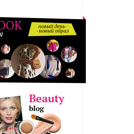
OOK
новый день-
-новый образ
Я