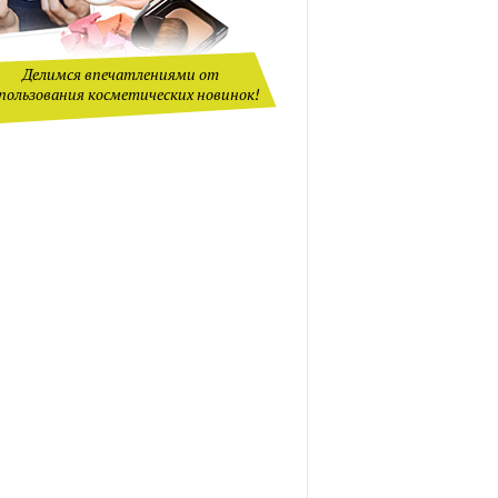
Делимся впечатлениями от
пользования косметических новинок!