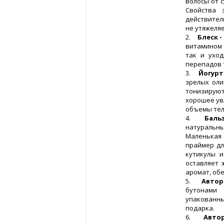
волосы от 
Свойства 
действител
не утяжеляе
2.
Блеск -
витамином 
так и ухо
перепадов 
3.
Йогурт
зрелых оли
тонизируют
хорошее ув
объемы тел
4.
Бальз
натуральны
Маленькая 
праймер дл
кутикулы и
оставляет 
аромат, об
5.
Автор
бутонами
упакованн
подарка.
6.
Автор