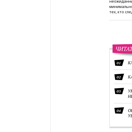
неожиданны
минимально
тех, кто сл
ЧИТА
К
01
К
02
У
03
Н
О
04
У