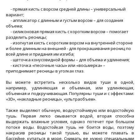
- прямая кисть с ворсом средней длины – универсальный
вариант;
- аппликатор с длинным и густым ворсом – для создания
объема;
- силиконовая прямая кисть с коротким ворсом – помогает
разделить ресницы;
- изогнутая кисть с коротким ворсом на внутренней стороне
и более длинным на внешней - для прокрашивания ресниц по
всей длине и придания им изгиба;
- щеточка конусовидной формы – для объема и удлинения;
- кисточка «песочные часы» или «восьмерка» –
приподнимает ресницы в уголках глаз.
Вы можете встретить несколько видов туши в одной,
например, удлиняющая и объемная, или удлиняющая,
объемная и подкручивающая. Популярны туши и с эффектами:
«3D», «накладные ресницы», «ультраобъем».
Также выделяют обычную, водоустойчивую или водостойкую
тушь. Первая легко смывается водой, вторая способна
выдержать влажные условия, однако потечет при большом
потоке воды. Водостойкая тушь не боится воды, поэтому
накрасив ресницы такой тушью, вы можете плавать в
бассейне, купаться в море. Снимать ее нужно специальными