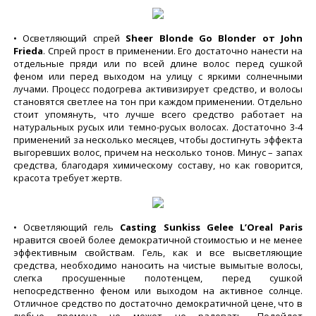
• Осветляющий спрей
Sheer Blonde Go Blonder от John
Frieda
. Спрей прост в применении. Его достаточно нанести на
отдельные пряди или по всей длине волос перед сушкой
феном или перед выходом на улицу с яркими солнечными
лучами. Процесс подогрева активизирует средство, и волосы
становятся светлее на тон при каждом применении. Отдельно
стоит упомянуть, что лучше всего средство работает на
натуральных русых или темно-русых волосах. Достаточно 3-4
применений за несколько месяцев, чтобы достигнуть эффекта
выгоревших волос, причем на несколько тонов. Минус – запах
средства, благодаря химическому составу, но как говорится,
красота требует жертв.
• Осветляющий гель
Casting Sunkiss Gelee L’Oreal Paris
нравится своей более демократичной стоимостью и не менее
эффективным свойствам. Гель, как и все высветляющие
средства, необходимо наносить на чистые вымытые волосы,
слегка просушенные полотенцем, перед сушкой
непосредственно феном или выходом на активное солнце.
Отличное средство по достаточно демократичной цене, что в
любые времена не может не радовать. Подойдет