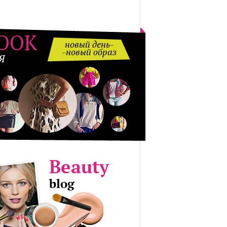
OOK
новый день-
-новый образ
Я