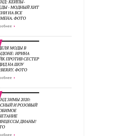
ЕНД: КЕЙПЫ-
ЕДЫ - МОДНЫЙ ХИТ
ЕНИ НА ВСЕ
ЕМЕНА. ФОТО
робнее
ДЕЛЯ МОДЫ В
НДОНЕ: ИРИНА
ЙК ПРОТИВ СЕСТЕР
ДИД НА ШОУ
RBERRY. ФОТО
робнее
НД ЗИМЫ 2020:
АСНЫЙ И РОЗОВЫЙ
ЛЮБИМОЕ
ЧЕТАНИЕ
ИНЦЕССЫ ДИАНЫ!
ТО
робнее