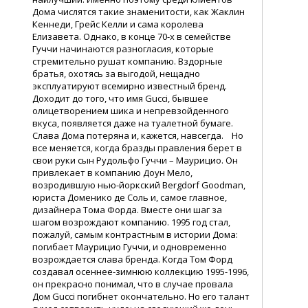
Дома числятся такие знаменитости, как Жаклин
Кеннеди, Грейс Келли и сама королева
Елизавета. Однако, в конце 70-х в семействе
Гуччи начинаются разногласия, которые
стремительно рушат компанию. Вздорные
братья, охотясь за выгодой, нещадно
эксплуатируют всемирно известный бренд.
Доходит до того, что имя Gucci, бывшее
олицетворением шика и непревзойденного
вкуса, появляется даже на туалетной бумаге.
Слава Дома потеряна и, кажется, навсегда. Но
все меняется, когда бразды правления берет в
свои руки сын Рудольфо Гуччи – Маурицио. Он
привлекает в компанию Доун Мело,
возродившую нью-йоркский Bergdorf Goodman,
юриста Доменико де Соль и, самое главное,
дизайнера Тома Форда. Вместе они шаг за
шагом возрождают компанию. 1995 год стал,
пожалуй, самым контрастным в истории Дома:
погибает Маурицио Гуччи, и одновременно
возрождается слава бренда. Когда Том Форд
создавал осеннее-зимнюю коллекцию 1995-1996,
он прекрасно понимал, что в случае провала
Дом Gucci погибнет окончательно. Но его талант