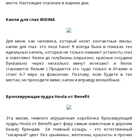
месте. Настоящее спасение в жаркие дни.
Капли для глаз IRIDINA
Для меня, как человека, который носит контактные линзы,
капли для глаз- это must have! Я всегда была в поисках тех
идеальных капель, которые не только снимают усталость глаз
и осветляют белки до голубизны (серьезно, красные сосудики
буквально через несколько минут исчезают и белок
становится белым! ) Продается это чудо только в Италии и
стоит 6-7 евро за флакончик. Поэтому, если будете в тех
местах, не проходите мимо, капли и вправду волшебные.
Бронзирующая пудра Hoola от Benefit
Эта милая, немного игрушечная коробочка бронзирующей
пудры Hoola от Benefit даст фору самым известным и дорогим
beauty брендам. Её главный козырь – это естественный
“загарный” цвет без «рыжины», желтизны, красноты и прочих