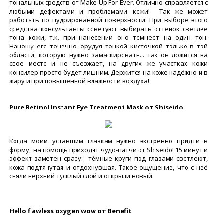
тональных средств от Make Up For Ever. Отлично справляется с
любыми дефектами и проблемами кожи! Так же может
работать по пудрированной поверхности. При выборе этого
средства консультанты советуют выбирать оттенок светлее
тона кожи, т.к. при нанесении оно темнеет на один тон.
Наношу его точечно, орудуя тонкой кисточкой только в той
области, которую нужно замаскировать... так он ложится на
свое место и не съезжает, на других же участках кожи
консилер просто будет лишним. Держится на коже надёжно и в
жару и при повышенной влажности воздуха!
Pure Retinol Instant Eye Treatment Mask от Shiseido
Когда моим уставшим глазкам нужно экстренно придти в
форму, на помощь приходят чудо-патчи от Shiseido! 15 минут и
эффект заметен сразу: тёмные круги под глазами светлеют,
кожа подтянутая и отдохнувшая. Такое ощущение, что с неё
сняли верхний тусклый слой и открыли новый.
Hello flawless oxygen wow от Benefit