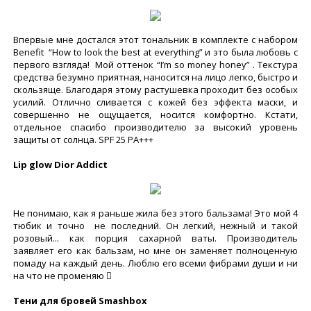
Впервые мне достался этот тональник в комплекте с набором
Benefit “How to look the best at everything” и это была любовь с
первого взгляда! Мой оттенок “I’m so money honey” . Tекстура
средства безумно приятная, наносится на лицо легко, быстро и
скользяще. Благодаря этому растушевка проходит без особых
усилий. Отлично сливается с кожей без эффекта маски, и
совершенно не ощущается, носится комфортно. Кстати,
отдельное спасибо производителю за высокий уровень
защиты от солнца. SPF 25 PA+++
Lip glow Dior Addict
Не понимаю, как я раньше жила без этого бальзама! Это мой 4
тюбик и точно не последний. Он легкий, нежный и такой
розовый... как порция сахарной ваты. Производитель
заявляет его как бальзам, но мне он заменяет полноценную
помаду на каждый день. Люблю его всеми фибрами души и ни
на что не променяю 
Тени для бровей Smashbox