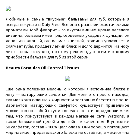
Любимые и самые “вкусные” бальзамы для губ, которые я
всегда покупаю в Duty Free. Все они с разными экзотическими
ароматами. Мой фаворит - со вкусом вишни! Кроме веселого
дизайна, бальзам имеет ряд серьезных уходовых функций: он
довольно жирный, слегка маслянистый, отлично увлажняет и
смягчает губы, придает легкий блеск и долго держится ! На носу
лето - пора отпусков, поэтому рекомендую всем и каждому
приобрести бальзам для губ из этой серии.
Beauty Formulas Oil Control Tissues
Еще одна полезная мелочь, о которой я вспомнила ближе к
лету — матирующие салфетки. Для меня это просто находка,
так моя кожа склонна к жирности и постоянно блестит в т-зоне.
Вариантов матирующих салфеток существует привеликое
множество на любой вкус и кошелек, но эти порадовали меня
тем, что присутствуют в каждом магазине сети Watsons, а
также бюджетной ценой и достойным качеством. В упаковке
50 салфеток, состав - 100% целлюлоза. Они хорошо поглощают
жир на лице, предательского блеска не остаётся, а макияж - на