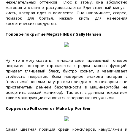
нежелательных оттенков. Плюс к этому, она абсолютно
матовая и отлично растушовывается. Единственный минус -
кисть, которая идет в комплекте. Она напоминает, скорее,
помазок для бритья, нежели кисть для нанесения
косметических продуктов.
Топовое покрытие MegaSHINE от Sally Hansen
Ну, что я могу сказать… я нашла свое идеальный топовое
покрытие, которое справляется с рядом важных функций:
придает глянцевый блеск, быстро сохнет, и увеличивает
стойкость покрытия. Всем наверное знакома история с
“помятыми” ногтями на утро или поездка от маникюрши с не
пристегнутым ремнем безопасности в машине(чтобы не
испортить свежий маникюр). Так вот, с дынным покрытием
такие манипуляции становятся совершенно ненужными!
Корректор Full cover от Make Up For Ever
Самая цветная позиция среди консилеров, камуфляжей и