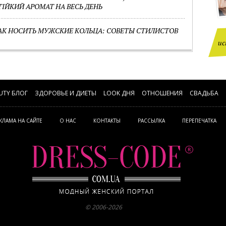
ТІЙКИЙ АРОМАТ НА ВЕСЬ ДЕНЬ
АК НОСИТЬ МУЖСКИЕ КОЛЬЦА: СОВЕТЫ СТИЛИСТОВ
ис
UTY БЛОГ
ЗДОРОВЬЕ И ДИЕТЫ
LOOK ДНЯ
ОТНОШЕНИЯ
СВАДЬБА
КЛАМА НА САЙТЕ
О НАС
КОНТАКТЫ
РАССЫЛКА
ПЕРЕПЕЧАТКА
© 2006-2026