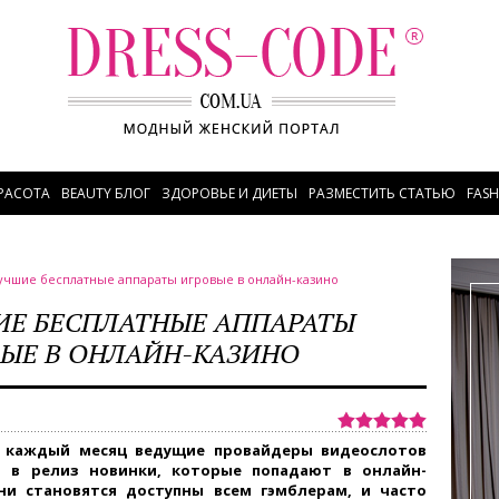
РАСОТА
BEAUTY БЛОГ
ЗДОРОВЬЕ И ДИЕТЫ
РАЗМЕСТИТЬ СТАТЬЮ
FAS
учшие бесплатные аппараты игровые в онлайн-казино
Е БЕСПЛАТНЫЕ АППАРАТЫ
ЫЕ В ОНЛАЙН-КАЗИНО
о каждый месяц ведущие провайдеры видеослотов
т в релиз новинки, которые попадают в онлайн-
ни становятся доступны всем гэмблерам, и часто