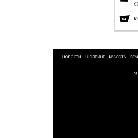
С
К
04
НОВОСТИ
ШОППИНГ
КРАСОТА
BEA
РЕ