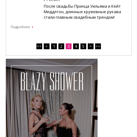
После свадьбы Принца Уильяма и Кейт
Миддлтон, длинные кружевные рукава
стали главным свадебным трендом!
Подробнее
<<
<
1
2
3
4
5
>
>>