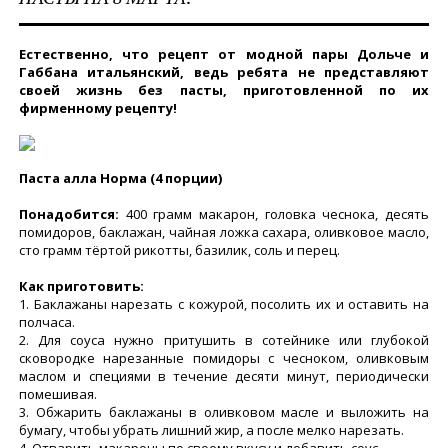
Естественно, что рецепт от модной пары Дольче и
Габбана итальянский, ведь ребята не представляют
своей жизнь без пасты, приготовленной по их
фирменному рецепту!
Паста алла Норма (4 порции)
Понадобится:
400 грамм макарон, головка чеснока, десять
помидоров, баклажан, чайная ложка сахара, оливковое масло,
сто грамм тёртой рикотты, базилик, соль и перец.
Как приготовить:
1. Баклажаны нарезать с кожурой, посолить их и оставить на
полчаса.
2. Для соуса нужно притушить в сотейнике или глубокой
сковородке нарезанные помидоры с чесноком, оливковым
маслом и специями в течение десяти минут, периодически
помешивая.
3. Обжарить баклажаны в оливковом масле и выложить на
бумагу, чтобы убрать лишний жир, а после мелко нарезать.
4. Отварить макароны по своему вкусу и добавить соус.