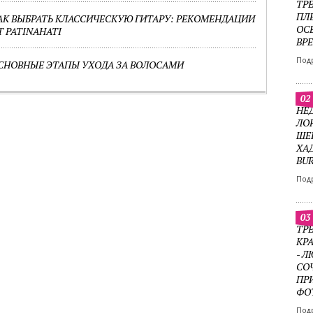
ТР
ПЛ
АК ВЫБРАТЬ КЛАССИЧЕСКУЮ ГИТАРУ: РЕКОМЕНДАЦИИ
ОС
Т PATINAHATI
ВР
Под
СНОВНЫЕ ЭТАПЫ УХОДА ЗА ВОЛОСАМИ
02
НЕ
ЛО
ШЕ
ХА
BU
Под
03
ТРЕ
КР
- 
СО
ПР
ФО
Под