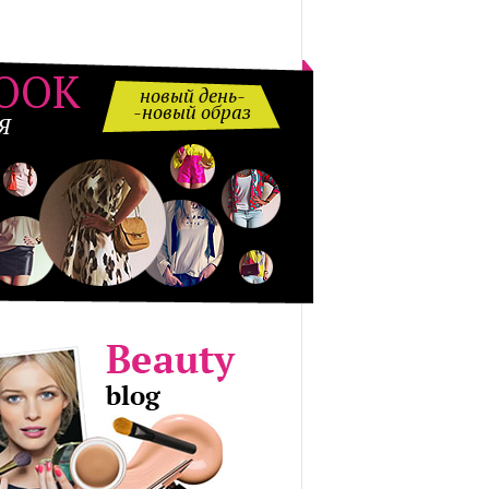
OOK
новый день-
-новый образ
Я