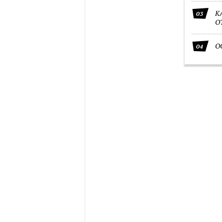
К
03
О
О
04