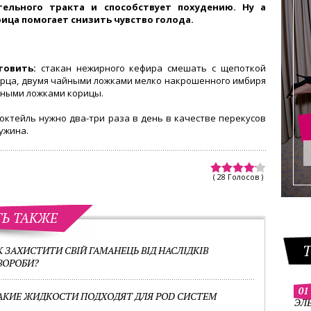
ельного тракта и способствует похудению. Ну а
рица помогает снизить чувство голода.
товить:
стакан нежирного кефира смешать с щепоткой
ерца, двумя чайными ложками мелко накрошенного имбиря
йными ложками корицы.
коктейль нужно два-три раза в день в качестве перекусов
ужина.
( 28 Голосов )
ТЬ ТАКЖЕ
К ЗАХИСТИТИ СВІЙ ГАМАНЕЦЬ ВІД НАСЛІДКІВ
ВОРОБИ?
01
АКИЕ ЖИДКОСТИ ПОДХОДЯТ ДЛЯ POD СИСТЕМ
ЭЛ