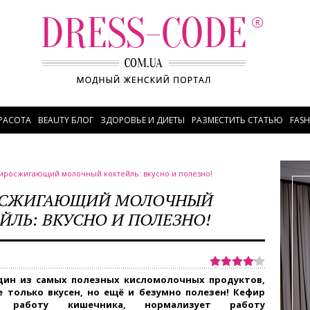
РАСОТА
BEAUTY БЛОГ
ЗДОРОВЬЕ И ДИЕТЫ
РАЗМЕСТИТЬ СТАТЬЮ
FAS
иросжигающий молочный коктейль: вкусно и полезно!
СЖИГАЮЩИЙ МОЛОЧНЫЙ
ЙЛЬ: ВКУСНО И ПОЛЕЗНО!
дин из самых полезных кисломолочных продуктов,
е только вкусен, но ещё и безумно полезен! Кефир
т работу кишечника, нормализует работу