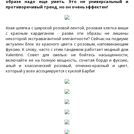
образе надо еще уметь. Это не универсальный и
противоречивый тренд, но он очень эффектен!
Алая шляпка с широкой розовой лентой, розовая клетка виши
с красным кардиганом - разве эти образы не лишены
некоторой экстравагантной элегантности? Сейчас на подиуме
актуален блок из красного цвета с розовым, напоминающим
фуксию. К слову, часто с этим тандемом работает модный дом
Valentino. Совет для смелых: не бойтесь насыщенности,
включайте ее на полную мощность, сочетая бордо и фуксию,
алый и классический розовый, огненно-красный и цвет,
который у всех ассоциируется с куклой Барби!