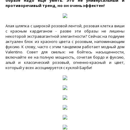
образе надо еще уметь. Это не универсальный и
противоречивый тренд, но он очень эффектен!
Алая шляпка с широкой розовой лентой, розовая клетка виши
с красным кардиганом - разве эти образы не лишены
некоторой экстравагантной элегантности? Сейчас на подиуме
актуален блок из красного цвета с розовым, напоминающим
фуксию. К слову, часто с этим тандемом работает модный дом
Valentino. Совет для смелых: не бойтесь насыщенности,
включайте ее на полную мощность, сочетая бордо и фуксию,
алый и классический розовый, огненно-красный и цвет,
который у всех ассоциируется с куклой Барби!