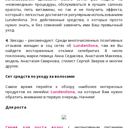
«новомодные» процедуры, обслуживаться в лучших салонах
красоты, пить витамины, но так и не получить эффекта,
который с легкостью достигается регулярным использованием
Lundenilona. Это действенные средства, о которых просто
нужно знать, и без сомнений заменить ими Ваш привычный
уход.
4.
Звезды – рекомендуют. Среди многочисленных позитивных
отзывов женщин в соц сетях об
Lundenilona
, там же Вы
найдете восторженные отклики селебритиз. В числе
поклонниц марки певица Анна Седакова, Анастасия Макеева,
модель Анастасия Смирнова, стилист Сергей Зверев и многие
другие.
Сет средств по уходу за волосами
Самое время перейти к обзору наиболее интересных
продуктов из линейки
Lundenilona
, на которые Вам нужно
обратить внимание в первую очередь. Начнем!
Для роста
Серия для роста волос
с интенсивным питанием