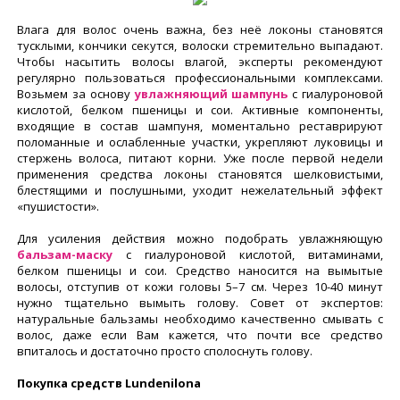
Влага для волос очень важна, без неё локоны становятся
тусклыми, кончики секутся, волоски стремительно выпадают.
Чтобы насытить волосы влагой, эксперты рекомендуют
регулярно пользоваться профессиональными комплексами.
Возьмем за основу
увлажняющий шампунь
с гиалуроновой
кислотой, белком пшеницы и сои. Активные компоненты,
входящие в состав шампуня, моментально реставрируют
поломанные и ослабленные участки, укрепляют луковицы и
стержень волоса, питают корни. Уже после первой недели
применения средства локоны становятся шелковистыми,
блестящими и послушными, уходит нежелательный эффект
«пушистости».
Для усиления действия можно подобрать увлажняющую
бальзам-маску
с гиалуроновой кислотой, витаминами,
белком пшеницы и сои. Средство наносится на вымытые
волосы, отступив от кожи головы 5–7 см. Через 10-40 минут
нужно тщательно вымыть голову. Совет от экспертов:
натуральные бальзамы необходимо качественно смывать с
волос, даже если Вам кажется, что почти все средство
впиталось и достаточно просто сполоснуть голову.
Покупка средств Lundenilona