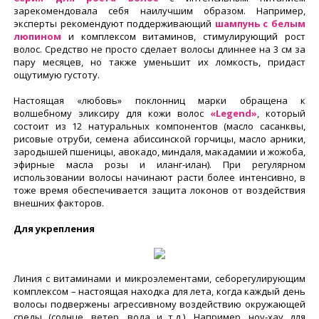
зарекомендовала себя наилучшим образом. Например,
эксперты рекомендуют поддерживающий
шампунь с белым
люпином
и комплексом витаминов, стимулирующий рост
волос. Средство не просто сделает волосы длиннее на 3 см за
пару месяцев, но также уменьшит их ломкость, придаст
ощутимую густоту.
Настоящая «любовь» поклонниц марки обращена к
волшебному эликсиру для кожи волос
«Legend»
, который
состоит из 12 натуральных компонентов (масло сасанквы,
рисовые отруби, семена абиссинской горчицы, масло арники,
зародышей пшеницы, авокадо, миндаля, макадамии и жожоба,
эфирные масла розы и иланг-илан). При регулярном
использовании волосы начинают расти более интенсивно, в
тоже время обеспечивается защита локонов от воздействия
внешних факторов.
Для укрепления
Линия с витаминами и микроэлементами, себорегулирующим
комплексом – настоящая находка для лета, когда каждый день
волосы подвержены агрессивному воздействию окружающей
среды (солнце, ветер, вода и т.д.). Например, ноу-хау для