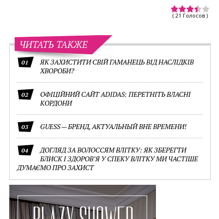
( 21 Голосов )
ЧИТАТЬ ТАКЖЕ
ЯК ЗАХИСТИТИ СВІЙ ГАМАНЕЦЬ ВІД НАСЛІДКІВ
01
ХВОРОБИ?
ОФІЦІЙНИЙ САЙТ ADIDAS: ПЕРЕТНІТЬ ВЛАСНІ
02
КОРДОНИ
GUESS — БРЕНД, АКТУАЛЬНЫЙ ВНЕ ВРЕМЕНИ!
03
ДОГЛЯД ЗА ВОЛОССЯМ ВЛІТКУ: ЯК ЗБЕРЕГТИ
04
БЛИСК І ЗДОРОВ’Я У СПЕКУ ВЛІТКУ МИ ЧАСТІШЕ
ДУМАЄМО ПРО ЗАХИСТ