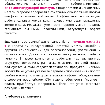
обладательниц жирных волос - себорегулирующий
витаминизирующий шампунь
с водорослями и конопляным
маслом. Морские водоросли в сочетании с конопляным маслом,
шалфеем и салициловой кислотой эффективно нормализуют
работу сальных желез кожи головы, уменьшая выделение
кожного сала. Результат уже после первого мытья – волосы
становятся пышными, эластичными, отсутствует эффект
тяжести.
Еще один неоспоримый хит от Lundenilona –
ночная маска 3 в
1
с кератином, гиалуроновой кислотой, маслом жожоба и
другими компонентами для восстановления, увлажнения и
питания волос. Достаточно нанести маску на ночь, чтобы в
течение 8 часов компоненты работали над улучшением
структуры волос изнутри. Также отметим, что этой маской
пользуются и сами создатели-технологи продукта. Видимый
эффект Вы ощутите уже после первого использования – просто
смойте маску утром, высушите волосы и эффект обслуживания
в дорогом европейском СПА салоне обеспечен. Главное –
волосы приобретут невероятный блеск, станут в несколько
раз гуще и плотнее.
Глубокое увлажнение