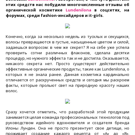
этих средств нас побудили многочисленные отзывы об
органической косметике
Lundenilona
в соцсетях, на
форумах, среди fashion-инсайдеров и it-girls.
Конечно, когда за несколько недель из тусклых и секущихся,
волосы превращаются в густые, насыщенные цветом и силой,
задаешься вопросом: в чем же секрет? Я на себе уже успела
проверить сотни различных флаконов, сделала десятки
процедур, но нужного эффекта так и не достигла. Оказывается,
никакого секрета нет. Просто существуют действительно
эффективные органические продукты, такие как Lundenilona, о
которых я не знала ранее. Данная косметика кардинально
отличается от раскрученных средств и сегодня мы раскроем
факты, которые прольют свет на природную красоту наших
волос.
Сразу хочется отметить, что разработкой этой продукции
занимается целая команда профессиональных технологов под
руководством идейного вдохновителя и создателя бренда
Илоны Лунден. Она не просто презентует свое детище, но
проживает создание каждого рецепта от «А» до «Я»,