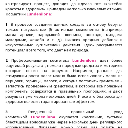
контролирует процесс, доводит до идеала все «коктейли
красоты и здоровья». Приведем несколько ключевых отличий
косметики
Lundenilona
:
1.
В процессе создания данных средств за основу берутся
только натуральные (!) активные компоненты (например,
масла арники, зародышей пшеницы, авокадо, миндаля,
макадамии, жожоба и т. д.). Никаких вредных добавок и
искусственных «усилителей» действия. Здесь раскрывается
потенциал всего того, что дает нам природа.
2.
Профессиональная косметика
Lundenilona
дает более
ощутимый результат, нежели народные средства и методики,
которые постят на форумах. Например, раньше для
стимуляции роста волос можно было использовать маски из
перцовки, горчицы, массаж, а сегодня поступить грамотнее –
запастись проверенным средством, в котором все полезные
компоненты содержатся в правильных пропорциях, и дают
результат уже через несколько дней. И все это без риска для
здоровья волос и с гарантированным эффектом.
3.
Ежедневный правильный уход
косметикой
Lundenilona
окупается красивыми, густыми,
блестящими волосами уже через несколько дней регулярного
использования. Доказано: можно сотни раз ходить на