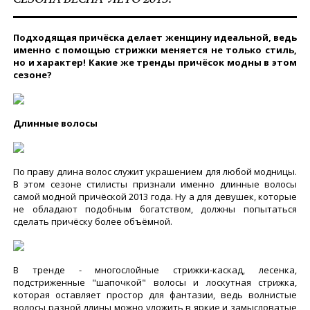
Подходящая причёска делает женщину идеальной, ведь
именно с помощью стрижки меняется не только стиль,
но и характер! Какие же тренды причёсок модны в этом
сезоне?
Длинные волосы
По праву длина волос служит украшением для любой модницы.
В этом сезоне стилисты признали именно длинные волосы
самой модной причёской 2013 года. Ну а для девушек, которые
не обладают подобным богатством, должны попытаться
сделать причёску более объёмной.
В тренде - многослойные стрижки-каскад, лесенка,
подстриженные "шапочкой" волосы и лоскутная стрижка,
которая оставляет простор для фантазии, ведь волнистые
волосы разной длины можно уложить в яркие и замысловатые