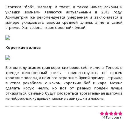
Стрижки "боб", "каскад" и "паж", а также начёс, локоны и
укладки волнами являются актуальными в 2013 году.
Асимметрия же рекомендуется умеренная и заключается в
манере укладывать волосы средней длины, а не в самой
стрижке. Хит сезона - каре с ровной чёлкой.
Короткие волосы
В этом году асимметрия коротких волос себя изжила. Теперь в
тренде женственный стиль - приветствуются не совсем
короткие волосы, а немного отросшие. Яркий пример - стрижка
в стиле рокабилли с коком, короткие боб и каре. Можно
сделать косую чёлку, но вот от рваных прядей лучше
отказаться. Стильно будут смотреться трогательная шапочка
из небрежных кудряшек, мелкие завитушки и локоны.
( 4 Голосов )