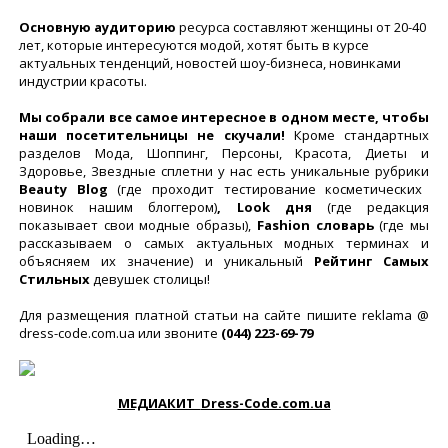
Основную аудиторию
ресурса составляют женщины от 20-40
лет, которые интересуются модой, хотят быть в курсе
актуальных тенденций, новостей шоу-бизнеса, новинками
индустрии красоты.
Мы собрали все самое интересное в одном месте, чтобы
наши посетительницы не скучали!
Кроме стандартных
разделов Мода, Шоппинг, Персоны, Красота, Диеты и
Здоровье, Звездные сплетни у нас есть уникальные рубрики
Beauty Blog
(где проходит тестирование косметических
новинок нашим блоггером)
, Look дня
(где редакция
показывает свои модные образы),
Fashion словарь
(где мы
рассказываем о самых актуальных модных терминах и
объясняем их значение) и уникальный
Рейтинг Самых
Стильных
девушек столицы!
Для размещения платной статьи на сайте пишите reklama @
dress-code.com.ua или звоните
(044) 223-69-79
МЕДИАКИТ
Dress-Code.com.ua