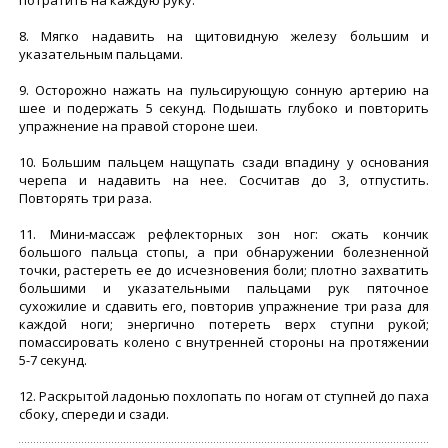
8. Мягко надавить на щитовидную железу большим и
указательным пальцами.
9. Осторожно нажать на пульсирующую сонную артерию на
шее и подержать 5 секунд. Подышать глубоко и повторить
упражнение на правой стороне шеи.
10. Большим пальцем нащупать сзади впадину у основания
черепа и надавить на нее. Сосчитав до 3, отпустить.
Повторять три раза.
11. Мини-массаж рефлекторных зон ног: сжать кончик
большого пальца стопы, а при обнаружении болезненной
точки, растереть ее до исчезновения боли; плотно захватить
большими и указательными пальцами рук пяточное
сухожилие и сдавить его, повторив упражнение три раза для
каждой ноги; энергично потереть верх ступни рукой;
помассировать колено с внутренней стороны на протяжении
5-7 секунд.
12. Раскрытой ладонью похлопать по ногам от ступней до паха
сбоку, спереди и сзади.