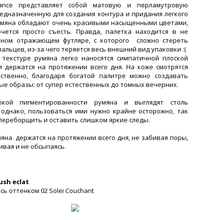
iance представляет собой матовую и перламутровую
редназначенную для создания контура и придания легкого
умяна обладают очень красивыми насыщенными цветами,
чется просто съесть. Правда, палетка находится в не
бном отражающем футляре, с которого сложно стереть
альцев, из-за чего теряется весь внешний вид упаковки :(
текстуре румяна легко наносятся симпатичной плоской
и держатся на протяжении всего дня. На коже смотрятся
ственно, благодаря богатой палитре можно создавать
ые образы: от супер естественных до томных вечерних.
окой пигментированности румяна и выглядят столь
 однако, пользоваться ими нужно крайне осторожно, так
переборщить и оставить слишком яркие следы.
яна держатся на протяжении всего дня, не забивая поры,
ивая и не обсыпаясь.
ush eclat
ь оттенком 02 Solei Couchant