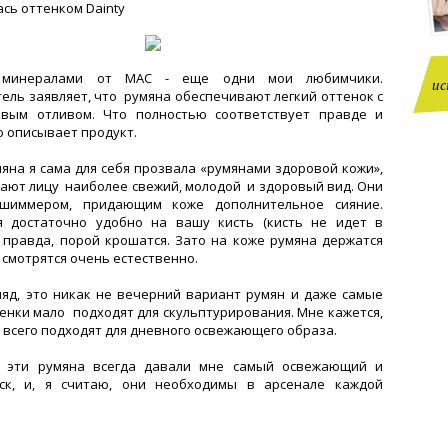
сь оттенком Dainty
 минералами от MAC - еще одни мои любимчики.
ис
ель заявляет, что румяна обеспечивают легкий оттенок с
овым отливом. Что полностью соответствует правде и
о описывает продукт.
яна я сама для себя прозвала «румянами здоровой кожи»,
дают лицу наиболее свежий, молодой и здоровый вид. Они
шиммером, придающим коже дополнительное сияние.
я достаточно удобно на вашу кисть (кисть не идет в
, правда, порой крошатся. Зато на коже румяна держатся
 смотрятся очень естественно.
ляд, это никак не вечерний вариант румян и даже самые
енки мало подходят для скульптурирования. Мне кажется,
 всего подходят для дневного освежающего образа.
, эти румяна всегда давали мне самый освежающий и
еск, и, я считаю, они необходимы в арсенале каждой