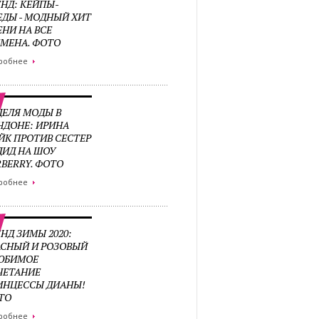
ЕНД: КЕЙПЫ-
ЕДЫ - МОДНЫЙ ХИТ
ЕНИ НА ВСЕ
ЕМЕНА. ФОТО
робнее
ДЕЛЯ МОДЫ В
НДОНЕ: ИРИНА
ЙК ПРОТИВ СЕСТЕР
ДИД НА ШОУ
RBERRY. ФОТО
робнее
НД ЗИМЫ 2020:
АСНЫЙ И РОЗОВЫЙ
ЛЮБИМОЕ
ЧЕТАНИЕ
ИНЦЕССЫ ДИАНЫ!
ТО
робнее