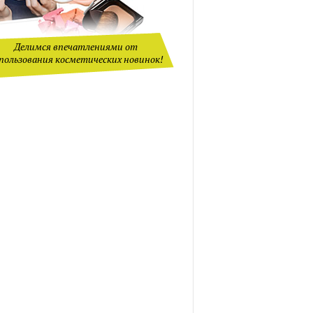
Делимся впечатлениями от
пользования косметических новинок!