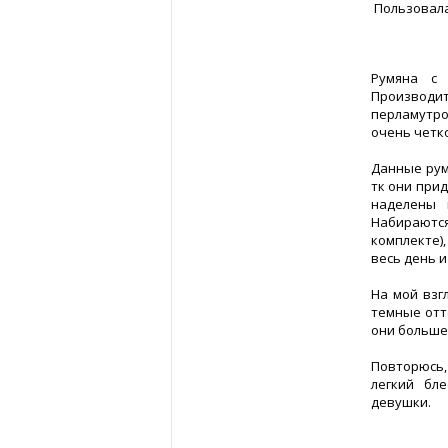
Пользовала
Румяна с
Производит
перламутр
очень четк
Данные рум
тк они при
наделены 
Набираютс
комплекте)
весь день и
На мой взг
темные отт
они больше
Повторюсь
легкий бл
девушки.