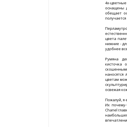
4х-цветны
оснащены д
обещает ос
получается 
Перламутр
естественн
цвета пале
нижние - дл
удобнее все
Румяна де
кисточка 
скошенными
наносятся 
цветам мож
скульптури
освежая кож
Пожалуй, я 
Их почему-
Chanel глав
наибольшег
впечатления