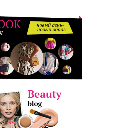
OOK
новый день-
-новый образ
Я