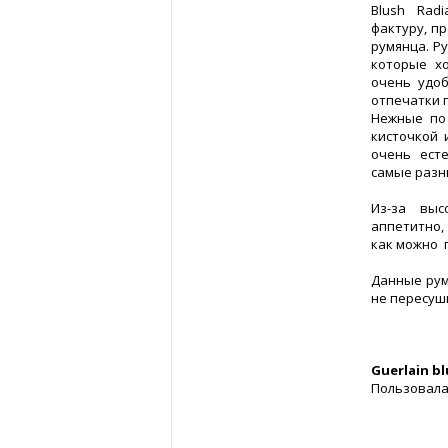
Blush Rad
фактуру, п
румянца. Р
которые хо
очень удо
отпечатки п
Нежные по 
кисточкой 
очень есте
самые разн
Из-за выс
аппетитно,
как можно 
Данные рум
не пересуш
Guerlain bl
Пользовалас