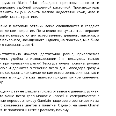
е румяна Blush Eclat обладают приятном запахом и
овольно удобной скошенной кисточкой. Производитель
вежить лицо и скрыть мелкие недостатки кожи, чего и
добиться на практике.
овые и матовые оттенки легко смешиваются и создают
ое легкое покрытие. По мнению консультантов, верхние
тки используются для естественного дневного макияжа, а
я вечернего, насыщенного. Однако, на практике, мне было
го смешивать все 4.
йствительно ложатся достаточно ровно, прилагаемая
очень удобна в использовании ( я пользуюсь только
 при нанесении румян) Текстура очень приятна, румяна
легко и держатся в течение всего дня. Благодаря сразу 4
но создавать как самые легкие естественные линии, так и
ровать лицо. Легкий шиммер придает мягкое свечение,
у.
еще ни разу не слышала плохих отзывов о данных румянах.
то чаще всего сравнивают с Chanel. В соперничестве с
ные перевес в пользу Guerlain чаще всего возникает из-за
о количества цветов в палетке. Однако, на меня Chanel
 не произвел, и ниже я расскажу почему.