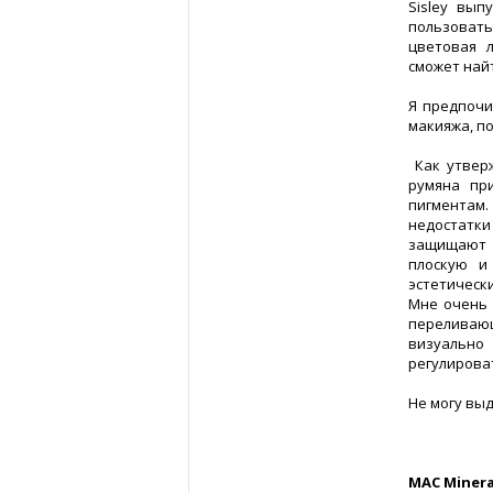
Sisley вып
пользовать
цветовая 
сможет найт
Я предпочи
макияжа, п
Как утверж
румяна пр
пигментам
недостатки
защищают 
плоскую и
эстетически
Мне очень 
переливаю
визуально 
регулирова
Не могу выд
MAC Minera