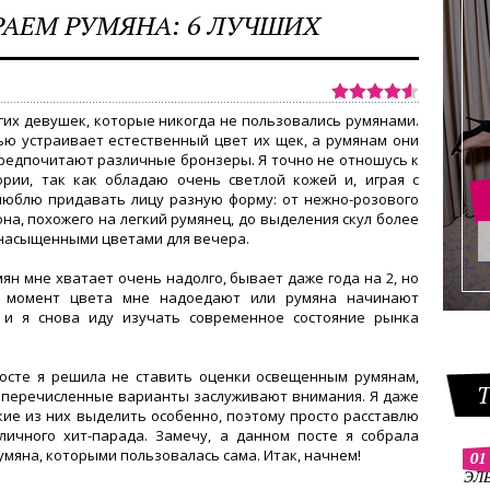
АЕМ РУМЯНА: 6 ЛУЧШИХ
гих девушек, которые никогда не пользовались румянами.
ью устраивает естественный цвет их щек, а румянам они
редпочитают различные бронзеры. Я точно не отношусь к
ории, так как обладаю очень светлой кожей и, играя с
люблю придавать лицу разную форму: от нежно-розового
на, похожего на легкий румянец, до выделения скул более
насыщенными цветами для вечера.
ян мне хватает очень надолго, бывает даже года на 2, но
о момент цвета мне надоедают или румяна начинают
 и я снова иду изучать современное состояние рынка
осте я решила не ставить оценки освещенным румянам,
е перечисленные варианты заслуживают внимания. Я даже
кие из них выделить особенно, поэтому просто расставлю
личного хит-парада. Замечу, а данном посте я собрала
умяна, которыми пользовалась сама. Итак, начнем!
01
ЭЛ