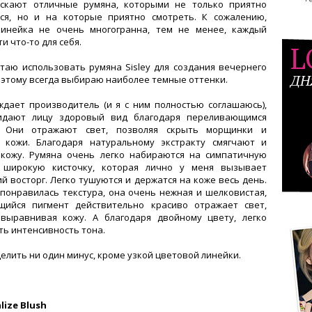
ускают отличные румяна, которыми не только приятно
ся, но и на которые приятно смотреть. К сожалению,
линейка не очень многогранна, тем не менее, каждый
и что-то для себя.
L
таю использовать румяна Sisley для создания вечернего
ДН
оэтому всегда выбираю наиболее темные оттенки.
дает производитель (и я с ним полностью соглашаюсь),
идают лицу здоровый вид благодаря переливающимся
. Они отражают свет, позволяя скрыть морщинки и
 кожи. Благодаря натуральному экстракту смягчают и
кожу. Румяна очень легко набираются на симпатичную
 широкую кисточку, которая лично у меня вызывает
й восторг. Легко тушуются и держатся на коже весь день.
понравилась текстура, она очень нежная и шелковистая,
щийся пигмент действительно красиво отражает свет,
выравнивая кожу. А благодаря двойному цвету, легко
ть интенсивность тона.
елить ни один минус, кроме узкой цветовой линейки.
lize Blush