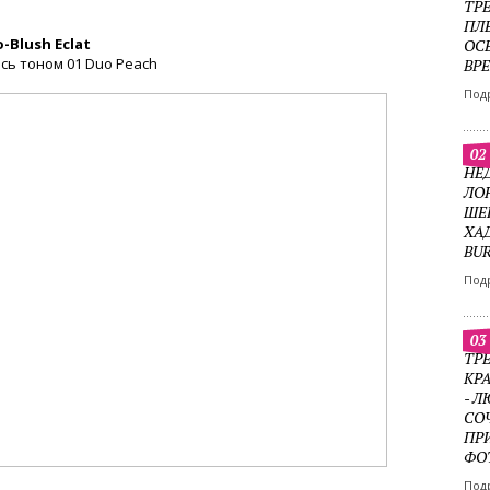
ТР
ПЛ
o-Blush Eclat
ОС
сь тоном 01 Duo Peach
ВР
Под
02
НЕ
ЛО
ШЕ
ХА
BU
Под
03
ТРЕ
КР
- 
СО
ПР
ФО
Под