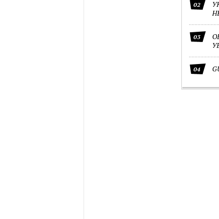
У
02
Н
О
03
У
G
04