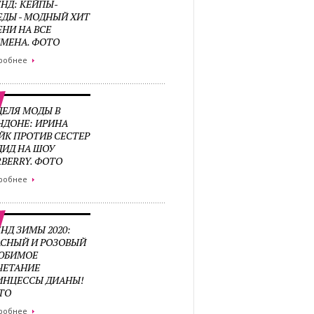
ЕНД: КЕЙПЫ-
ЕДЫ - МОДНЫЙ ХИТ
ЕНИ НА ВСЕ
ЕМЕНА. ФОТО
робнее
ДЕЛЯ МОДЫ В
НДОНЕ: ИРИНА
ЙК ПРОТИВ СЕСТЕР
ДИД НА ШОУ
RBERRY. ФОТО
робнее
НД ЗИМЫ 2020:
АСНЫЙ И РОЗОВЫЙ
ЛЮБИМОЕ
ЧЕТАНИЕ
ИНЦЕССЫ ДИАНЫ!
ТО
робнее