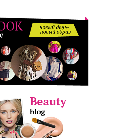
OOK
новый день-
-новый образ
Я