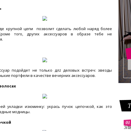
ь
де крупной цепи позволит сделать любой наряд более
Кроме того, других аксессуаров в образе тебе не
я.
ссуар подойдет не только длz деловых встреч: звезды
нькие портфели в качестве вечерних аксессуаров.
 волосах
ей укладки изюминку: укрась пучок цепочкой, как это
здные модницы.
очкой
01
ЭЛ