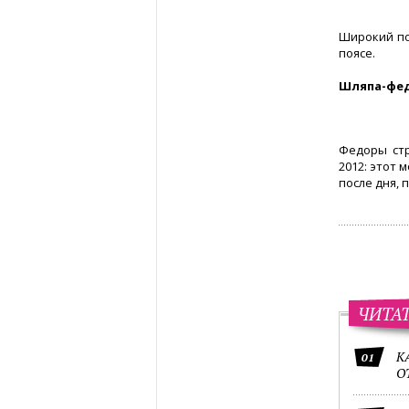
Широкий по
поясе.
Шляпа-фе
Федоры ст
2012: этот 
после дня, 
ЧИТА
К
01
О