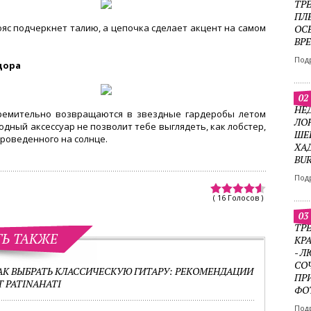
ТР
ПЛ
яс подчеркнет талию, а цепочка сделает акцент на самом
ОС
ВР
Под
дора
02
НЕ
ремительно возвращаются в звездные гардеробы летом
ЛО
модный аксессуар не позволит тебе выглядеть, как лобстер,
ШЕ
проведенного на солнце.
ХА
BU
Под
( 16 Голосов )
03
ТРЕ
ТЬ ТАКЖЕ
КР
- 
СО
АК ВЫБРАТЬ КЛАССИЧЕСКУЮ ГИТАРУ: РЕКОМЕНДАЦИИ
ПР
Т PATINAHATI
ФО
Под