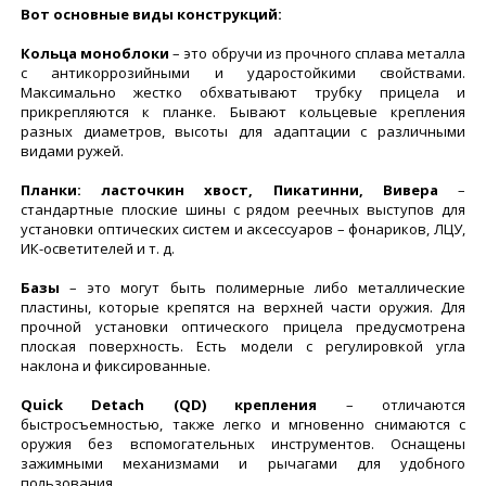
Вот основные виды конструкций:
Кольца моноблоки
– это обручи из прочного сплава металла
с антикоррозийными и ударостойкими свойствами.
Максимально жестко обхватывают трубку прицела и
прикрепляются к планке. Бывают кольцевые крепления
разных диаметров, высоты для адаптации с различными
видами ружей.
Планки: ласточкин хвост, Пикатинни, Вивера
–
стандартные плоские шины с рядом реечных выступов для
установки оптических систем и аксессуаров – фонариков, ЛЦУ,
ИК-осветителей и т. д.
Базы
– это могут быть полимерные либо металлические
пластины, которые крепятся на верхней части оружия. Для
прочной установки оптического прицела предусмотрена
плоская поверхность. Есть модели с регулировкой угла
наклона и фиксированные.
Quick Detach (QD) крепления
– отличаются
быстросъемностью, также легко и мгновенно снимаются с
оружия без вспомогательных инструментов. Оснащены
зажимными механизмами и рычагами для удобного
пользования.