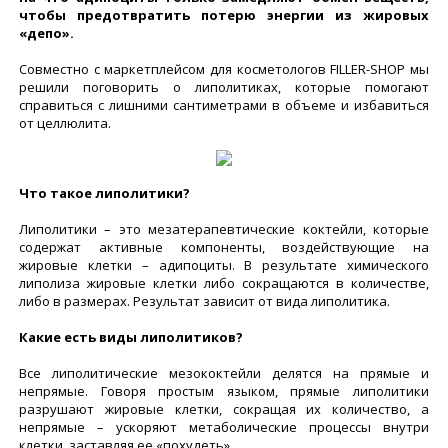
чтобы предотвратить потерю энергии из жировых
«депо».
Совместно с маркетплейсом для косметологов FILLER-SHOP мы
решили поговорить о липолитиках, которые помогают
справиться с лишними сантиметрами в объеме и избавиться
от целлюлита.
Что такое липолитики?
Липолитики – это мезатерапевтические коктейли, которые
содержат активные компоненты, воздействующие на
жировые клетки – адипоциты. В результате химического
липолиза жировые клетки либо сокращаются в количестве,
либо в размерах. Результат зависит от вида липолитика.
Какие есть виды липолитиков?
Все липолитические мезококтейли делятся на прямые и
непрямые. Говоря простым языком, прямые липолитики
разрушают жировые клетки, сокращая их количество, а
непрямые – ускоряют метаболические процессы внутри
клетки, заставляя ее «похудеть».