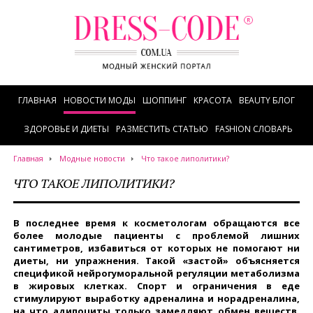
ГЛАВНАЯ
НОВОСТИ МОДЫ
ШОППИНГ
КРАСОТА
BEAUTY БЛОГ
ЗДОРОВЬЕ И ДИЕТЫ
РАЗМЕСТИТЬ СТАТЬЮ
FASHION СЛОВАРЬ
Главная
Модные новости
Что такое липолитики?
ЧТО ТАКОЕ ЛИПОЛИТИКИ?
В последнее время к косметологам обращаются все
более молодые пациенты с проблемой лишних
сантиметров, избавиться от которых не помогают ни
диеты, ни упражнения. Такой «застой» объясняется
спецификой нейрогуморальной регуляции метаболизма
в жировых клетках. Спорт и ограничения в еде
стимулируют выработку адреналина и норадреналина,
на что адипоциты только замедляют обмен веществ,