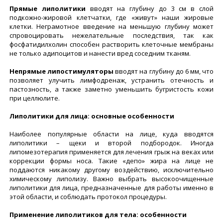
Прямые липолитики
вводят на глубину до 3 см в слой
подкожно-жировой клетчатки, где «живут» наши жировые
клетки. Неграмотное введение на меньшую глубину может
спровоцировать нежелательные последствия, так как
фосфатидилхолин способен растворить клеточные мембраны
не только адипоцитов и нанести вред соседним тканям.
Непрямые липостимуляторы
вводят на глубину до 6 мм, что
позволяет улучить лимфодренаж, устранить отечность и
пастозность, а также заметно уменьшить бугристость кожи
при целлюлите.
Липолитики для лица: основные особенности
Наиболее популярные области на лице, куда вводятся
липолитики – щеки и второй подбородок. Иногда
липомезотерапия применяется для лечения грыж на веках или
коррекции формы носа. Такие «депо» жира на лице не
поддаются никакому другому воздействию, исключительно
химическому липолизу. Важно выбрать высокоочищенные
липолитики для лица, предназначенные для работы именно в
этой области, и соблюдать протокол процедуры.
Применение липолитиков для тела: особенности