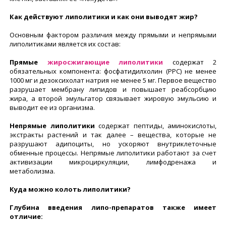
Как действуют липолитики и как они выводят жир?
Основным фактором различия между прямыми и непрямыми
липолитиками является их состав:
Прямые
жиросжигающие липолитики
содержат 2
обязательных компонента: фосфатидилхолин (PPC) не менее
1000 мг и дезоксихолат натрия не менее 5 мг. Первое вещество
разрушает мембрану липидов и повышает реабсорбцию
жира, а второй эмульгатор связывает жировую эмульсию и
выводит ее из организма.
Непрямые липолитики
содержат пептиды, аминокислоты,
экстракты растений и так далее – вещества, которые не
разрушают адипоциты, но ускоряют внутриклеточные
обменные процессы. Непрямые липолитики работают за счет
активизации микроциркуляции, лимфодренажа и
метаболизма.
Куда можно колоть липолитики?
Глубина введения липо-препаратов также имеет
отличие: