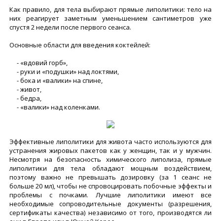
Как правило, для тела выбирают прямые липолитики: тело на
них реагирует заметным уменьшением сантиметров уже
спустя 2 недели после первого сеанса.
Основные области для введения коктейлей:
- «вдовий горб»,
- руки и «подушки» над локтями,
- бока и «валики» на спине,
- живот,
- бедра,
- «валики» над коленками.
Эффективные липолитики для живота часто используются для
устранения жировых пакетов как у женщин, так и у мужчин.
Несмотря на безопасность химического липолиза, прямые
липолитики для тела обладают мощным воздействием,
поэтому важно не превышать дозировку (за 1 сеанс не
больше 20 мл), чтобы не спровоцировать побочные эффекты и
проблемы с почками. Лучшие липолитики имеют все
необходимые сопроводительные документы (разрешения,
сертификаты качества) независимо от того, производятся ли