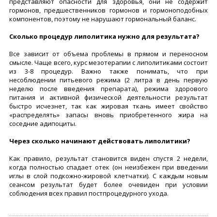
представляют опасности для здоровья, они не содержит
гормонов, предшественников гормонов и гормоноподобных
компонентов, поэтому не нарушают гормональный баланс.
Сколько процедур липолитика нужно для результата?
Все зависит от объема проблемы в прямом и переносном
смысле. Чаще всего, курс мезотерапии с липолитиками состоит
из 3-8 процедур. Важно также понимать, что при
несоблюдении питьевого режима (2 литра в день первую
неделю после введения препарата), режима здорового
питания и активной физической деятельности результат
быстро исчезнет, так как жировая ткань имеет свойство
«распределять» запасы вновь приобретенного жира на
соседние адипоциты.
Через сколько начинают действовать липолитики?
Как правило, результат становится виден спустя 2 недели,
когда полностью спадает отек (он неизбежен при введении
иглы в слой подкожно-жировой клетчатки). С каждым новым
сеансом результат будет более очевиден при условии
соблюдения всех правил постпроцедурного ухода.