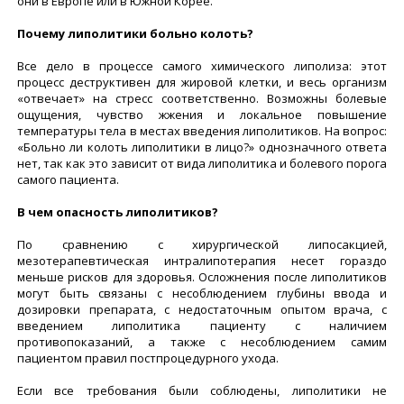
они в Европе или в Южной Корее.
Почему липолитики больно колоть?
Все дело в процессе самого химического липолиза: этот
процесс деструктивен для жировой клетки, и весь организм
«отвечает» на стресс соответственно. Возможны болевые
ощущения, чувство жжения и локальное повышение
температуры тела в местах введения липолитиков. На вопрос:
«Больно ли колоть липолитики в лицо?» однозначного ответа
нет, так как это зависит от вида липолитика и болевого порога
самого пациента.
В чем опасность липолитиков?
По сравнению с хирургической липосакцией,
мезотерапевтическая интралипотерапия несет гораздо
меньше рисков для здоровья. Осложнения после липолитиков
могут быть связаны с несоблюдением глубины ввода и
дозировки препарата, с недостаточным опытом врача, с
введением липолитика пациенту с наличием
противопоказаний, а также с несоблюдением самим
пациентом правил постпроцедурного ухода.
Если все требования были соблюдены, липолитики не