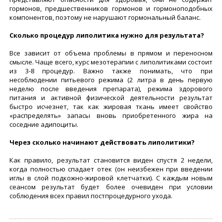
гормонов, предшественников гормонов и гормоноподобных
компонентов, поэтому не нарушают гормональный баланс.
Сколько процедур липолитика нужно для результата?
Все зависит от объема проблемы в прямом и переносном
смысле. Чаще всего, курс мезотерапии с липолитиками состоит
из 3-8 процедур. Важно также понимать, что при
несоблюдении питьевого режима (2 литра в день первую
неделю после введения препарата), режима здорового
питания и активной физической деятельности результат
быстро исчезнет, так как жировая ткань имеет свойство
«распределять» запасы вновь приобретенного жира на
соседние адипоциты.
Через сколько начинают действовать липолитики?
Как правило, результат становится виден спустя 2 недели,
когда полностью спадает отек (он неизбежен при введении
иглы в слой подкожно-жировой клетчатки). С каждым новым
сеансом результат будет более очевиден при условии
соблюдения всех правил постпроцедурного ухода.