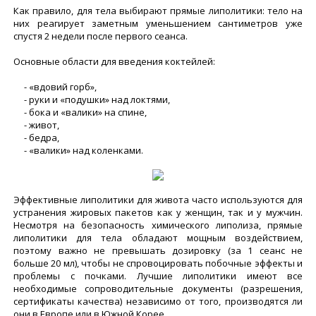
Как правило, для тела выбирают прямые липолитики: тело на
них реагирует заметным уменьшением сантиметров уже
спустя 2 недели после первого сеанса.
Основные области для введения коктейлей:
- «вдовий горб»,
- руки и «подушки» над локтями,
- бока и «валики» на спине,
- живот,
- бедра,
- «валики» над коленками.
Эффективные липолитики для живота часто используются для
устранения жировых пакетов как у женщин, так и у мужчин.
Несмотря на безопасность химического липолиза, прямые
липолитики для тела обладают мощным воздействием,
поэтому важно не превышать дозировку (за 1 сеанс не
больше 20 мл), чтобы не спровоцировать побочные эффекты и
проблемы с почками. Лучшие липолитики имеют все
необходимые сопроводительные документы (разрешения,
сертификаты качества) независимо от того, производятся ли
они в Европе или в Южной Корее.