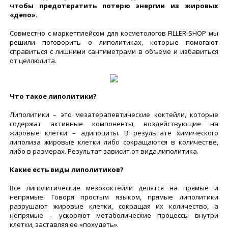
чтобы предотвратить потерю энергии из жировых
«депо».
Совместно с маркетплейсом для косметологов FILLER-SHOP мы
решили поговорить о липолитиках, которые помогают
справиться с лишними сантиметрами в объеме и избавиться
от целлюлита.
Что такое липолитики?
Липолитики – это мезатерапевтические коктейли, которые
содержат активные компоненты, воздействующие на
жировые клетки – адипоциты. В результате химического
липолиза жировые клетки либо сокращаются в количестве,
либо в размерах. Результат зависит от вида липолитика.
Какие есть виды липолитиков?
Все липолитические мезококтейли делятся на прямые и
непрямые. Говоря простым языком, прямые липолитики
разрушают жировые клетки, сокращая их количество, а
непрямые – ускоряют метаболические процессы внутри
клетки, заставляя ее «похудеть».