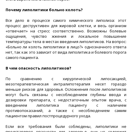
Почему липолитики больно колоть?
Все дело в процессе самого химического липолиза: этот
процесс деструктивен для жировой клетки, и весь организм
«отвечает» на стресс соответственно. Возможны болевые
ощущения, чувство жжения и локальное повышение
температуры тела в местах введения липолитиков. На вопрос:
«Больно ли колоть липолитики в лицо?» однозначного ответа
нет, так как это зависит от вида липолитика и болевого порога
самого пациента.
В чем опасность липолитиков?
По сравнению с хирургической липосакцией,
мезотерапевтическая интралипотерапия несет гораздо
меньше рисков для здоровья. Осложнения после липолитиков
могут быть связаны с несоблюдением глубины ввода и
дозировки препарата, с недостаточным опытом врача, с
введением липолитика пациенту с наличием
противопоказаний, а также с несоблюдением самим
пациентом правил постпроцедурного ухода.
Если все требования были соблюдены, липолитики не
представляют опасности для здоровья, они не содержит