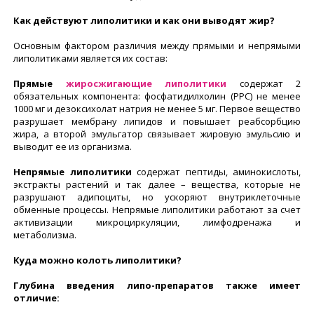
Как действуют липолитики и как они выводят жир?
Основным фактором различия между прямыми и непрямыми
липолитиками является их состав:
Прямые
жиросжигающие липолитики
содержат 2
обязательных компонента: фосфатидилхолин (PPC) не менее
1000 мг и дезоксихолат натрия не менее 5 мг. Первое вещество
разрушает мембрану липидов и повышает реабсорбцию
жира, а второй эмульгатор связывает жировую эмульсию и
выводит ее из организма.
Непрямые липолитики
содержат пептиды, аминокислоты,
экстракты растений и так далее – вещества, которые не
разрушают адипоциты, но ускоряют внутриклеточные
обменные процессы. Непрямые липолитики работают за счет
активизации микроциркуляции, лимфодренажа и
метаболизма.
Куда можно колоть липолитики?
Глубина введения липо-препаратов также имеет
отличие: