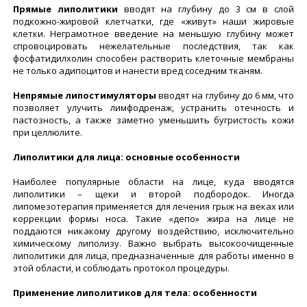
Прямые липолитики
вводят на глубину до 3 см в слой
подкожно-жировой клетчатки, где «живут» наши жировые
клетки. Неграмотное введение на меньшую глубину может
спровоцировать нежелательные последствия, так как
фосфатидилхолин способен растворить клеточные мембраны
не только адипоцитов и нанести вред соседним тканям.
Непрямые липостимуляторы
вводят на глубину до 6 мм, что
позволяет улучить лимфодренаж, устранить отечность и
пастозность, а также заметно уменьшить бугристость кожи
при целлюлите.
Липолитики для лица: основные особенности
Наиболее популярные области на лице, куда вводятся
липолитики – щеки и второй подбородок. Иногда
липомезотерапия применяется для лечения грыж на веках или
коррекции формы носа. Такие «депо» жира на лице не
поддаются никакому другому воздействию, исключительно
химическому липолизу. Важно выбрать высокоочищенные
липолитики для лица, предназначенные для работы именно в
этой области, и соблюдать протокол процедуры.
Применение липолитиков для тела: особенности