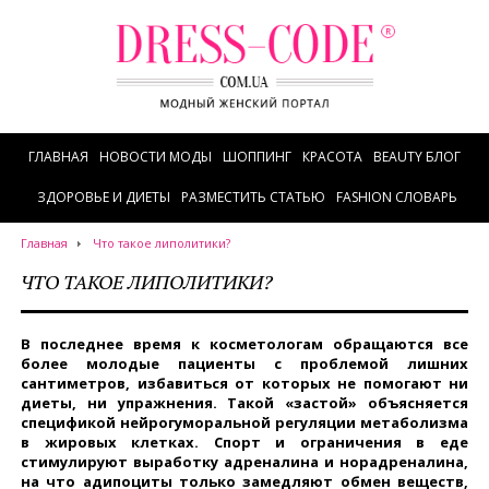
ГЛАВНАЯ
НОВОСТИ МОДЫ
ШОППИНГ
КРАСОТА
BEAUTY БЛОГ
ЗДОРОВЬЕ И ДИЕТЫ
РАЗМЕСТИТЬ СТАТЬЮ
FASHION СЛОВАРЬ
Главная
Что такое липолитики?
ЧТО ТАКОЕ ЛИПОЛИТИКИ?
В последнее время к косметологам обращаются все
более молодые пациенты с проблемой лишних
сантиметров, избавиться от которых не помогают ни
диеты, ни упражнения. Такой «застой» объясняется
спецификой нейрогуморальной регуляции метаболизма
в жировых клетках. Спорт и ограничения в еде
стимулируют выработку адреналина и норадреналина,
на что адипоциты только замедляют обмен веществ,