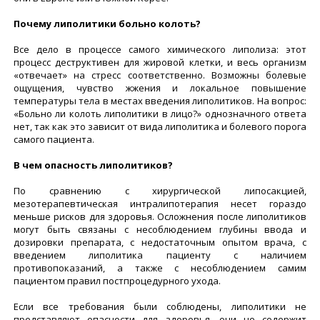
Почему липолитики больно колоть?
Все дело в процессе самого химического липолиза: этот
процесс деструктивен для жировой клетки, и весь организм
«отвечает» на стресс соответственно. Возможны болевые
ощущения, чувство жжения и локальное повышение
температуры тела в местах введения липолитиков. На вопрос:
«Больно ли колоть липолитики в лицо?» однозначного ответа
нет, так как это зависит от вида липолитика и болевого порога
самого пациента.
В чем опасность липолитиков?
По сравнению с хирургической липосакцией,
мезотерапевтическая интралипотерапия несет гораздо
меньше рисков для здоровья. Осложнения после липолитиков
могут быть связаны с несоблюдением глубины ввода и
дозировки препарата, с недостаточным опытом врача, с
введением липолитика пациенту с наличием
противопоказаний, а также с несоблюдением самим
пациентом правил постпроцедурного ухода.
Если все требования были соблюдены, липолитики не
представляют опасности для здоровья, они не содержит