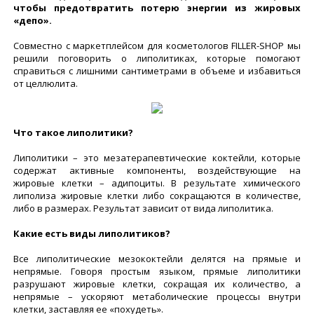
чтобы предотвратить потерю энергии из жировых
«депо».
Совместно с маркетплейсом для косметологов FILLER-SHOP мы
решили поговорить о липолитиках, которые помогают
справиться с лишними сантиметрами в объеме и избавиться
от целлюлита.
Что такое липолитики?
Липолитики – это мезатерапевтические коктейли, которые
содержат активные компоненты, воздействующие на
жировые клетки – адипоциты. В результате химического
липолиза жировые клетки либо сокращаются в количестве,
либо в размерах. Результат зависит от вида липолитика.
Какие есть виды липолитиков?
Все липолитические мезококтейли делятся на прямые и
непрямые. Говоря простым языком, прямые липолитики
разрушают жировые клетки, сокращая их количество, а
непрямые – ускоряют метаболические процессы внутри
клетки, заставляя ее «похудеть».