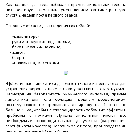
Как правило, для тела выбирают прямые липолитики: тело на
них реагирует заметным уменьшением сантиметров уже
спустя 2 недели после первого сеанса.
Основные области для введения коктейлей:
- «вдовий горб»,
- руки и «подушки» над локтями,
- бока и «валики» на спине,
- живот,
- бедра,
- «валики» над коленками.
Эффективные липолитики для живота часто используются для
устранения жировых пакетов как у женщин, так и у мужчин.
Несмотря на безопасность химического липолиза, прямые
липолитики для тела обладают мощным воздействием,
поэтому важно не превышать дозировку (за 1 сеанс не
больше 20 мл), чтобы не спровоцировать побочные эффекты и
проблемы с почками. Лучшие липолитики имеют все
необходимые сопроводительные документы (разрешения,
сертификаты качества) независимо от того, производятся ли
они в Европе или в Южной Корее.