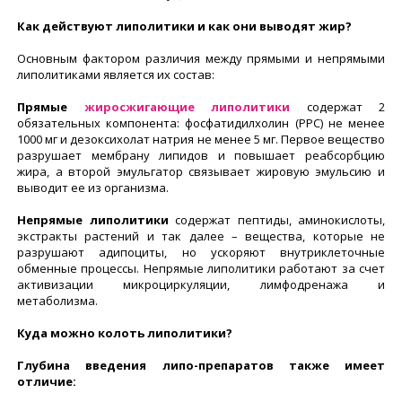
Как действуют липолитики и как они выводят жир?
Основным фактором различия между прямыми и непрямыми
липолитиками является их состав:
Прямые
жиросжигающие липолитики
содержат 2
обязательных компонента: фосфатидилхолин (PPC) не менее
1000 мг и дезоксихолат натрия не менее 5 мг. Первое вещество
разрушает мембрану липидов и повышает реабсорбцию
жира, а второй эмульгатор связывает жировую эмульсию и
выводит ее из организма.
Непрямые липолитики
содержат пептиды, аминокислоты,
экстракты растений и так далее – вещества, которые не
разрушают адипоциты, но ускоряют внутриклеточные
обменные процессы. Непрямые липолитики работают за счет
активизации микроциркуляции, лимфодренажа и
метаболизма.
Куда можно колоть липолитики?
Глубина введения липо-препаратов также имеет
отличие: