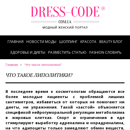
ГЛАВНАЯ
НОВОСТИ МОДЫ
ШОППИНГ
КРАСОТА
BEAUTY БЛОГ
ЗДОРОВЬЕ И ДИЕТЫ
РАЗМЕСТИТЬ СТАТЬЮ
FASHION СЛОВАРЬ
Главная
Что такое липолитики?
ЧТО ТАКОЕ ЛИПОЛИТИКИ?
В последнее время к косметологам обращаются все
более молодые пациенты с проблемой лишних
сантиметров, избавиться от которых не помогают ни
диеты, ни упражнения. Такой «застой» объясняется
спецификой нейрогуморальной регуляции метаболизма
в жировых клетках. Спорт и ограничения в еде
стимулируют выработку адреналина и норадреналина,
на что адипоциты только замедляют обмен веществ,