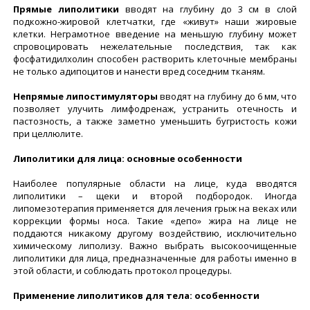
Прямые липолитики
вводят на глубину до 3 см в слой
подкожно-жировой клетчатки, где «живут» наши жировые
клетки. Неграмотное введение на меньшую глубину может
спровоцировать нежелательные последствия, так как
фосфатидилхолин способен растворить клеточные мембраны
не только адипоцитов и нанести вред соседним тканям.
Непрямые липостимуляторы
вводят на глубину до 6 мм, что
позволяет улучить лимфодренаж, устранить отечность и
пастозность, а также заметно уменьшить бугристость кожи
при целлюлите.
Липолитики для лица: основные особенности
Наиболее популярные области на лице, куда вводятся
липолитики – щеки и второй подбородок. Иногда
липомезотерапия применяется для лечения грыж на веках или
коррекции формы носа. Такие «депо» жира на лице не
поддаются никакому другому воздействию, исключительно
химическому липолизу. Важно выбрать высокоочищенные
липолитики для лица, предназначенные для работы именно в
этой области, и соблюдать протокол процедуры.
Применение липолитиков для тела: особенности