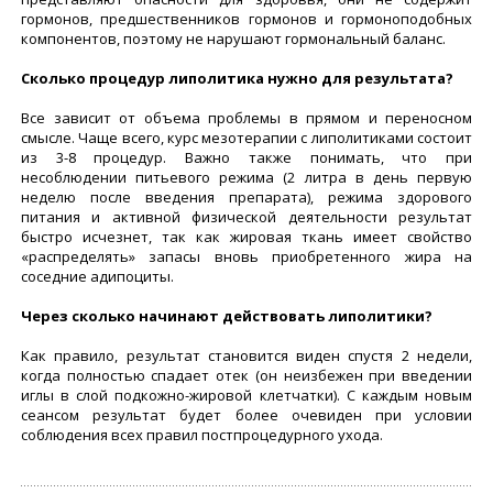
гормонов, предшественников гормонов и гормоноподобных
компонентов, поэтому не нарушают гормональный баланс.
Сколько процедур липолитика нужно для результата?
Все зависит от объема проблемы в прямом и переносном
смысле. Чаще всего, курс мезотерапии с липолитиками состоит
из 3-8 процедур. Важно также понимать, что при
несоблюдении питьевого режима (2 литра в день первую
неделю после введения препарата), режима здорового
питания и активной физической деятельности результат
быстро исчезнет, так как жировая ткань имеет свойство
«распределять» запасы вновь приобретенного жира на
соседние адипоциты.
Через сколько начинают действовать липолитики?
Как правило, результат становится виден спустя 2 недели,
когда полностью спадает отек (он неизбежен при введении
иглы в слой подкожно-жировой клетчатки). С каждым новым
сеансом результат будет более очевиден при условии
соблюдения всех правил постпроцедурного ухода.