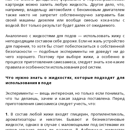
картридж можно залить любую жидкость. Другое дело, что,
например, владельцу автомобиля с бензиновым двигателем
также никто не запретит собственноручно заправить бак
своей машины дизелем или вообще смесью кока-колы с
водкой. Вот только результат будет далек от ожидаемого.
Аналогично с жидкостями для подов — использовать жижу с
неподходящим составом себе дороже. Если не жаль устройство
для парения, то хотя бы стоит побеспокоиться о собственной
безопасности — подобные эксперименты не доведут ни до
чего хорошего. Поэтому при выборе жижи, а особенно в
процессе приготовления самозамеса, следует знать кое-какие
правила и особенности использования pod систем.
Что нужно знать о жидкостях, которые подходят для
использования в поде
Эксперименты — вещь интересная, но только если понимать,
что ты делаешь, зачем и какая задача поставлена. Перед
приготовления самозамеса следует учесть, что:
1.
В состав любой жижи входят глицерин, пропиленгликоль,
ароматизаторы и никотин. Бывают и безникотиновые
жидкости, однако в случае с маломощными под системами их
использование вряд ли разумно. В фабричных жидкостях