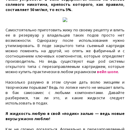
солевого никотина, крепость которого, как правило,
составляет 50 мг/мл, то есть 5%.
Самостоятельно приготовить жижу по своему рецепту и влить
ее в резервуар у владельцев таких подов просто нет
возможности. Одноразку после использования нужно
утилизировать. В поде закрытого типа съемный картридж
можно поменять на другой, но опять же фабричный и с
соотношением ключевых компонентов, которые определяет
производитель. Но ведь существуют еще pod системы
открытого типа с перезаправляемым картриджем, которые
можно купить практически в любом украинском
вейп шопе
.
Насколько разумно в этом случае дать волю эмоциям и
творческим порывам? Ведь по логике ничто не мешает влить
в бак самозамес с любыми компонентами. Давайте
разберемся, так ли это, и какие жидкости следует
использовать в подах.
Я жидкость любую в свой «подик» залью — ведь новые
вкусы ужасно люблю!
Как не сложно догадаться, формально в перезаправляемый