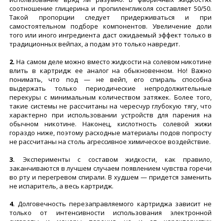
соотношение глицерина и пропиленгликоля составляет 50/50.
Такой пропорции следует придерживаться и при
самостоятельном подборе компонентов. Увеличение доли
того или иного ингредиента даст ожидаемый эффект только в
традиционных вейпах, а подам это только навредит.
2.
На самом деле можно вместо жидкости на солевом никотине
влить в картридж ее аналог на обыкновенном. Но! Важно
понимать, что под — не вейп, его спираль способна
выдержать только периодические непродолжительные
перекуры с минимальным количеством затяжек. Более того,
такие системы не рассчитаны на чересчур глубокую тягу, что
характерно при использовании устройств для парения на
обычном никотине. Наконец, кислотность солевой жижи
гораздо ниже, поэтому расходные материалы подов попросту
не рассчитаны на столь агрессивное химическое воздействие.
3.
Эксперименты с составом жидкости, как правило,
заканчиваются в лучшем случаем появлением чувства горечи
во рту и перегревом спирали. В худшем — придется заменить
не испаритель, а весь картридж.
4.
Долговечность перезаправляемого картриджа зависит не
только от интенсивности использования электронной