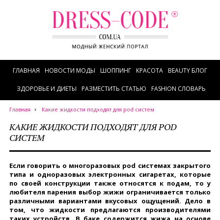
ГЛАВНАЯ
НОВОСТИ МОДЫ
ШОППИНГ
КРАСОТА
BEAUTY БЛОГ
ЗДОРОВЬЕ И ДИЕТЫ
РАЗМЕСТИТЬ СТАТЬЮ
FASHION СЛОВАРЬ
Главная
Какие жидкости подходят для pod систем
КАКИЕ ЖИДКОСТИ ПОДХОДЯТ ДЛЯ POD
СИСТЕМ
Если говорить о многоразовых pod системах закрытого
типа и одноразовых электронных сигаретах, которые
по своей конструкции также относятся к подам, то у
любителя парения выбор жижи ограничивается только
различными вариантами вкусовых ощущений. Дело в
том, что жидкости предлагаются производителями
таких устройств. В баке содержится жижа на основе