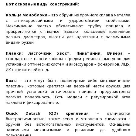
Вот основные виды конструкций:
Кольца моноблоки
– это обручи из прочного сплава металла
с антикоррозийными и ударостойкими свойствами.
Максимально жестко обхватывают трубку прицела и
прикрепляются к планке. Бывают кольцевые крепления
разных диаметров, высоты для адаптации с различными
видами ружей.
Планки: ласточкин хвост, Пикатинни, Вивера
–
стандартные плоские шины с рядом реечных выступов для
установки оптических систем и аксессуаров – фонариков, ЛЦУ,
ИК-осветителей и т. д.
Базы
– это могут быть полимерные либо металлические
пластины, которые крепятся на верхней части оружия. Для
прочной установки оптического прицела предусмотрена
плоская поверхность. Есть модели с регулировкой угла
наклона и фиксированные.
Quick Detach (QD) крепления
– отличаются
быстросъемностью, также легко и мгновенно снимаются с
оружия без вспомогательных инструментов. Оснащены
зажимными механизмами и рычагами для удобного
пользования.